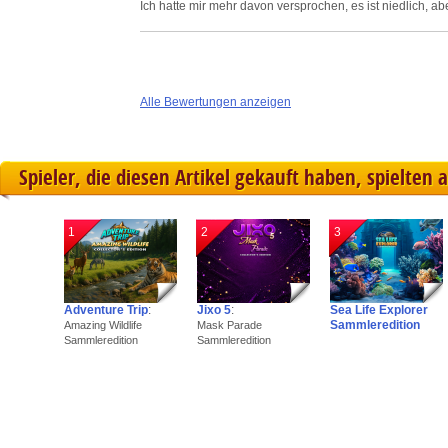
Ich hatte mir mehr davon versprochen, es ist niedlich, ab
Alle Bewertungen anzeigen
Spieler, die diesen Artikel gekauft haben, spielten 
1
2
3
Adventure Trip
:
Jixo 5
:
Sea Life Explorer
Sammleredition
Amazing Wildlife
Mask Parade
Sammleredition
Sammleredition