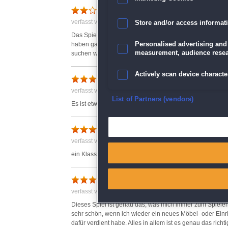
Einige Mängel
verfasst von Anonym am 14.11.2018 um 18:28
Store and/or access informat
Das Spiel hakt sehr oft und manche Begriffe die gesuch
haben ganz andere Bezeichnungen die wir so nicht ver
Personalised advertising and
measurement, audience resea
suchen würde. Nicht so toll das Spiel
Actively scan device character
verfasst von Anonym am 08.07.2018 um 16:33
Ensure security, prevent and d
List of Partners (vendors)
Es ist etwas langweilig, habe schon bessere gespielt
Deliver and present advertisi
verfasst von Anonym am 09.05.2018 um 12:59
Match and combine data from
ein Klassespiel.
Link different devices
Ein Spiel, das schlechte Lau
verfasst von Anonym am 28.03.2018 um 19:46
Identify devices based on inf
Dieses Spiel ist genau das, was mich immer zum Spielen a
sehr schön, wenn ich wieder ein neues Möbel- oder Einr
Save and communicate priva
dafür verdient habe. Alles in allem ist es genau das richt