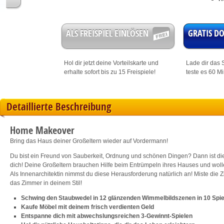
ALS FREISPIEL EINLÖSEN
GRATIS 
Hol dir jetzt deine
Vorteilskarte
und
Lade dir das S
erhalte sofort bis zu 15 Freispiele!
teste es 60 M
Detaillierte Beschreibung
Home Makeover
Bring das Haus deiner Großeltern wieder auf Vordermann!
Du bist ein Freund von Sauberkeit, Ordnung und schönen Dingen? Dann ist d
dich! Deine Großeltern brauchen Hilfe beim Entrümpeln ihres Hauses und woll
Als Innenarchitektin nimmst du diese Herausforderung natürlich an! Miste die
das Zimmer in deinem Stil!
Schwing den Staubwedel in 12 glänzenden Wimmelbildszenen in 10 Spi
Kaufe Möbel mit deinem frisch verdienten Geld
Entspanne dich mit abwechslungsreichen 3-Gewinnt-Spielen