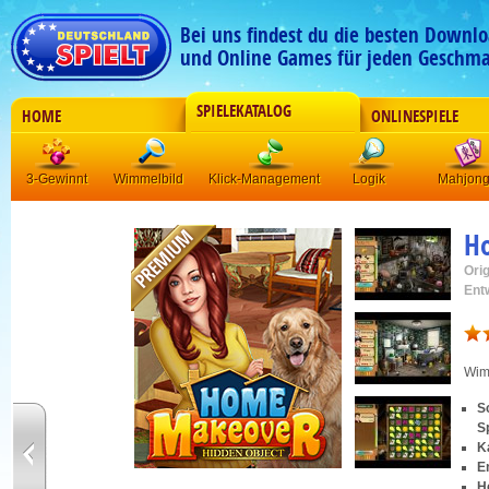
Bei uns findest du die besten Downlo
und Online Games für jeden Geschma
SPIELEKATALOG
HOME
ONLINESPIELE
3-Gewinnt
Wimmelbild
Klick-Management
Logik
Mahjon
H
Orig
Ent
Wim
S
S
K
E
H