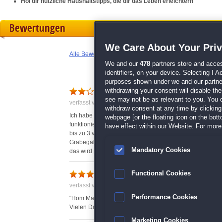
Hol dir nützliche Haushaltstipps, die dir das Leben erleichtern
Bewertungen
We Care About Your Pri
Alle Bewertungen anzeigen
We and our
478
partners store and acces
identifiers, on your device. Selecting I 
purposes shown under we and our partners
Langweilig und lieblos
withdrawing your consent will disable th
see may not be as relevant to you. You 
verfasst von Marianne am 20.03.2018 um 20:37
withdraw consent at any time by clickin
Ich habe mir von dem Spiel mehr versprochen, denn ande
webpage [or the floating icon on the botto
funktionierten nicht. Ich hatte 2 Abstürze und bei einem s
have effect within our Website. For more 
bis zu 3 verschiedene Bezeichnungen für den gleichen G
Grabegabel = Rechen, Kassette = Klebeband, Zirkel = Ko
Mandatory Cookies
das wird jeder Spieler selber feststellen.
Functional Cookies
verfasst von Anonym am 12.04.2018 um 13:09
Performance Cookies
"Hom Makeover" ist ein sehr interessantes und vor alle
Vielen Dank
Marketing Cookies