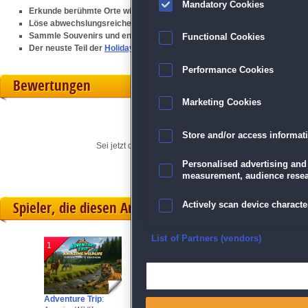
Mandatory Cookies
Erkunde berühmte Orte wie Amsterdam und Keukenhof
Löse abwechslungsreiche Rätsel und Wimmelbild-Aufgaben
Sammle Souvenirs und entdecke versteckte Geheimnisse
Functional Cookies
Der neuste Teil der
Holiday in Europe
-Serie
Performance Cookies
Bewertungen
Marketing Cookies
Store and/or access informat
Sei jetzt der Erste, der seine persönliche Meinung für di
Personalised advertising and
measurement, audience resea
Spieler, die diesen Artikel gekauft haben, spielten 
Actively scan device character
Ensure security, prevent and d
List of Partners (vendors)
1
2
3
Deliver and present advertisi
Adventure Trip
:
Jixo 5
:
Sea Life Explorer
Match and combine data from