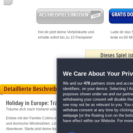
ALS FREISPIEL EINLÖSEN
GRATIS 
Hol dir jetzt deine
Vorteilskarte
und
Lade dir das S
erhalte sofort bis zu 15 Freispiele!
teste es 60 M
Dieses Spiel i
mit Bonus
We Care About Your Pri
We and our
478
partners store and acces
Detaillierte Beschreibung
identifiers, on your device. Selecting I 
purposes shown under we and our partners
withdrawing your consent will disable th
Holiday in Europe: Träumen Von Holland
see may not be as relevant to you. You 
Träume dich nach Holland voller Windmühlen und Tulpen
withdraw consent at any time by clickin
webpage [or the floating icon on the botto
Erlebe mit der Familie Collins eine bezaubernde Reise durch die Niederlande
have effect within our Website. For more 
und ikonische Windmühlen. Löse spannende Rätsel, finde versteckte Objekte 
Abenteuer. Starte jetzt deine traumhafte Holland-Reise und entdecke jedes Deta