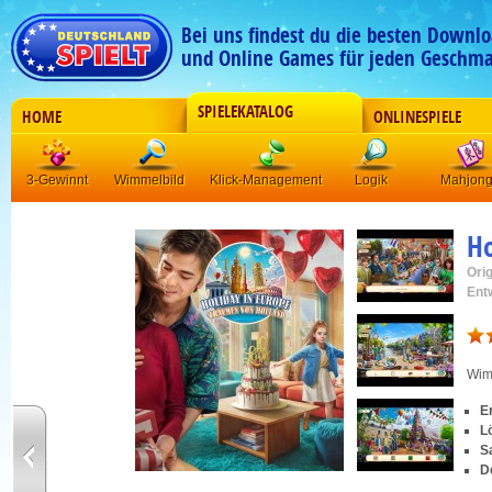
Bei uns findest du die besten Downlo
und Online Games für jeden Geschma
SPIELEKATALOG
HOME
ONLINESPIELE
3-Gewinnt
Wimmelbild
Klick-Management
Logik
Mahjon
Ho
Orig
Ent
Wim
E
L
S
D