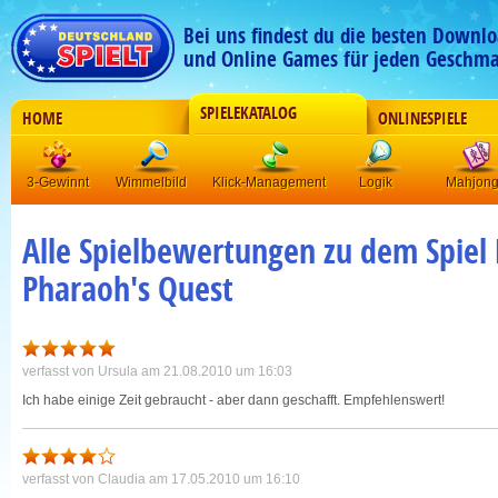
Bei uns findest du die besten Downlo
und Online Games für jeden Geschma
SPIELEKATALOG
HOME
ONLINESPIELE
3-Gewinnt
Wimmelbild
Klick-Management
Logik
Mahjon
Alle Spielbewertungen zu dem Spiel 
Pharaoh's Quest
verfasst von
Ursula
am 21.08.2010 um 16:03
Ich habe einige Zeit gebraucht - aber dann geschafft. Empfehlenswert!
verfasst von
Claudia
am 17.05.2010 um 16:10