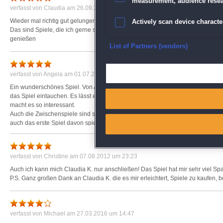
measurement, audience resea
verfasst von
Claudia
am 26.09.2012 um 15:42
Gamesetter.com
Wieder mal richtig gut gelungen und man freut sich auch schon wieder, dass es
Actively scan device character
Das sind Spiele, die ich gerne spiele und wo es auch Spaß macht, nachdem 
genießen
Ensure security, prevent and d
List of Partners (vendors)
Deliver and present advertisi
verfasst von
Angela
am 01.07.2013 um 09:47
Ein wunderschönes Spiel. Von Anfang bis Ende spannend und abwechslungsreich
Match and combine data from
das Spiel eintauchen. Es lässt einen kaum los. Man bleib nie an einer Stelle 
macht es so interessant.
Auch die Zwischenspiele sind sehr abwechslungsreich und jede Aufgabe wird be
Link different devices
auch das erste Spiel davon spielen möchte. Ein wirklich gelungenes Spielve
Identify devices based on inf
verfasst von
Christine
am 07.08.2012 um 23:23
Save and communicate priva
Auch ich kann mich Claudia K. nur anschließen! Das Spiel hat mir sehr viel S
P.S. Ganz großen Dank an Claudia K. die es mir erleichtert, Spiele zu kaufen, 
verfasst von
Michael
am 27.03.2016 um 14:47