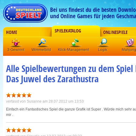
Bei uns findest du die besten Downlo
und Online Games für jeden Geschma
SPIELEKATALOG
HOME
ONLINESPIELE
3-Gewinnt
Wimmelbild
Klick-Management
Logik
Mahjon
Alle Spielbewertungen zu dem Spiel 
Das Juwel des Zarathustra
verfasst von
Susanne
am 28.07.2012 um 13:53
Einfach ein Fantastisches Spiel die ganze Grafik ist Super . Würde mich sehr au
mir .