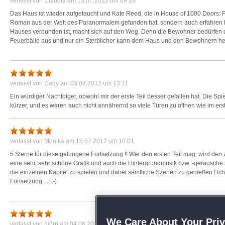
verfasst von
Claudia
am 13.07.2012 um 09:33
Das Haus ist wieder aufgetaucht und Kate Reed, die in House of 1000 Doors: F
Roman aus der Welt des Paranormalem gefunden hat, sondern auch erfahren ha
Hauses verbunden ist, macht sich auf den Weg. Denn die Bewohner bedürfen dri
Feuerbälle aus und nur ein Sterblicher kann dem Haus und den Bewohnern he
Während des Spieles triffst du zwar auch alte Bekannte wieder, aber während d
gehst, wirst du vielen neuen Geistern begegnen. Ruhelose Seelen, die bereits 
gibst. Nachdem du zu Beginn deine Modus-Wahl zu den üblichen Bedingungen 
verfasst von
Gaby
am 03.08.2012 um 13:11
Überspringfunktion und Tipp, Glitzern ja oder nein), musst du zunächst einma
zu verhindern versucht.
Ein würdiger Nachfolger, obwohl mir der erste Teil besser gefallen hat. Die Spie
kürzer, und es waren auch nicht annähernd so viele Türen zu öffnen wie im erst
In Wimmelbildern und außerhalb der Szenen findest du hilfreiche Gegenstände,
und so für deine Fortschritte suchst. Ob nun in Tibet oder Madagaskar oder d
eigentliches Ziel, ein Artefakt, dass den Fluch des Juwels zerstört, kümmern k
Artefakt wachen. Jeder von ihnen hat eine eigene Geschichte. Diese sind nicht
verfasst von
Monika
am 15.07.2012 um 10:01
und spannend geschrieben, so dass man tatsächlich auch die Zwischenszenen 
5 Sterne für diese gelungene Fortsetzung !! Wer den ersten Teil mag, wird den zwe
dazu gekommen ist, wie es weiter geht.
eine sehr, sehr schöne Grafik und auch die Hintergrundmusik bzw. -geräusche s
die einzelnen Kapitel zu spielen und dabei sämtliche Szenen zu genießen ! Ich 
Die verschiedenen Gegenden betrittst du durch Bilder und wenn auch jedes Bil
Fortsetzung..... ;-)
wirst du doch in dem ein oder anderen Dinge finden, die du erst später in and
verschiedenen Zimmer im Haus helfen dir, zu finden, was du brauchst. Du kannst 
die Karte zu benutzen. Nicht nur zeigt sie dir an, wo es im Augenblick etwas zu 
lästige Lauferei an den gewünschten Ort.
We Care About Your Pri
verfasst von
björn
am 04.08.2012 um 14:52