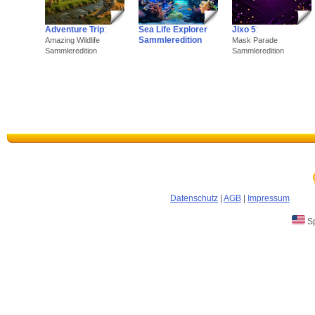
Adventure Trip
:
Sea Life Explorer
Jixo 5
:
Sammleredition
Amazing Wildlife
Mask Parade
Sammleredition
Sammleredition
Datenschutz
|
AGB
|
Impressum
Sp