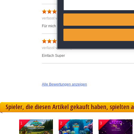
Deliver and present advertisi
Stressig aber sehr schön
Match and combine data from
verfasst von Anonym am 25.09.2017 um 20:26
Für mich war es ein bischen stressig, aber schönes Spie
Link different devices
Mega
Identify devices based on inf
verfasst von Anonym am 14.09.2017 um 19:37
Einfach Super
Save and communicate priva
Alle Bewertungen anzeigen
Spieler, die diesen Artikel gekauft haben, spielten 
1
2
3