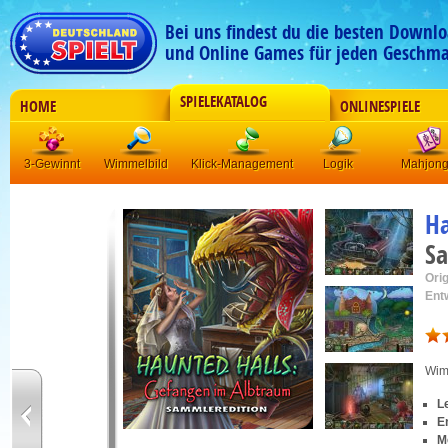
Bei uns findest du die besten Downlo
und Online Games für jeden Geschma
SPIELEKATALOG
HOME
ONLINESPIELE
3-Gewinnt
Wimmelbild
Klick-Management
Logik
Mahjon
Ha
Sa
Orig
Ent
Wim
L
E
M