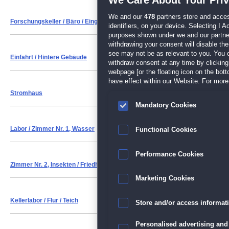
We and our
478
partners store and acces
Forschungskeller
/ Bäro / Eingangshalle / Elektrozaun
identifiers, on your device. Selecting I 
purposes shown under we and our partners
withdrawing your consent will disable th
see may not be as relevant to you. You 
Einfahrt
/ Hintere Gebäude
withdraw consent at any time by clickin
webpage [or the floating icon on the botto
have effect within our Website. For more 
Stromhaus
Mandatory Cookies
Labor
/ Zimmer Nr. 1, Wasser
Functional Cookies
Performance Cookies
Zimmer Nr. 2, Insekten
/ Friedhof
Marketing Cookies
Kellerlabor
/ Flur / Teich
Store and/or access informat
Personalised advertising and