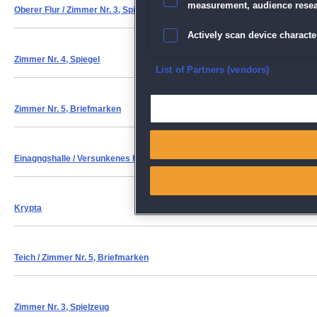
measurement, audience resea
Oberer Flur / Zimmer Nr. 3, Spielzeug
/ Labor
Actively scan device character
Zimmer Nr. 4, Spiegel
Ensure security, prevent and d
List of Partners (vendors)
Deliver and present advertisi
Zimmer Nr. 5, Briefmarken
Match and combine data from
Einagngshalle
/ Versunkenes Haus
Link different devices
Identify devices based on inf
Krypta
Save and communicate priva
Teich
/ Zimmer Nr. 5, Briefmarken
Zimmer Nr. 3, Spielzeug