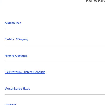
Haunted Halls
Allgemeines
Einfahrt
/ Eingang
Hintere Gebäude
Elektrozaun
/ Hintere Gebäude
Versunkenes Haus