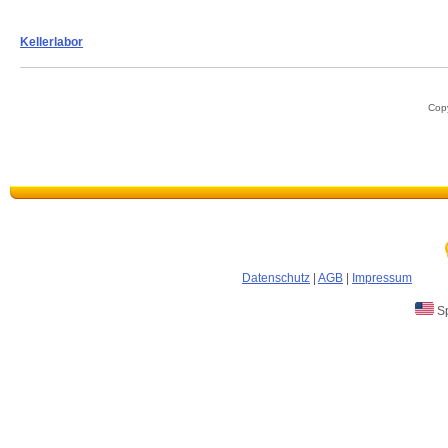
Kellerlabor
Copy
Datenschutz
|
AGB
|
Impressum
Sp