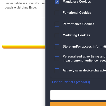
Mandatory Cookies
Leider hat dieses Spiel doch nicht so ganz meine Erwartungen getroffen. Aber es
begeistert ist ohne Ende.
Functional Cookies
Performance Cookies
Marketing Cookies
Store and/or access informat
Personalised advertising and
measurement, audience resea
Datenschutz
|
AGB
|
Impressum
Actively scan device character
Sp
Ensure security, prevent and d
List of Partners (vendors)
Deliver and present advertisi
Match and combine data from