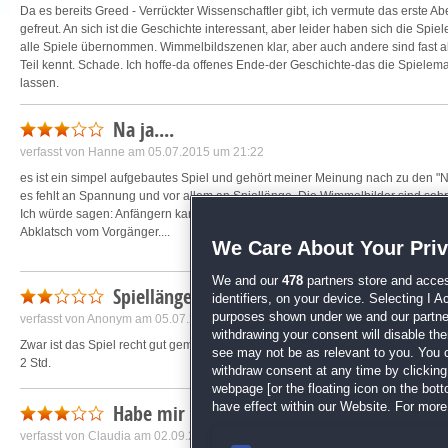
Da es bereits Greed - Verrückter Wissenschaftler gibt, ich vermute das erste 
gefreut. An sich ist die Geschichte interessant, aber leider haben sich die Spi
alle Spiele übernommen. Wimmelbildszenen klar, aber auch andere sind fast al
Teil kennt. Schade. Ich hoffe-da offenes Ende-der Geschichte-das die Spielemac
lassen.
Na ja....
verfasst von
Hanne
am 05.07.2015 um 21:22
es ist ein simpel aufgebautes Spiel und gehört meiner Meinung nach zu den "Naja
es fehlt an Spannung und vor allem an Spiellänge. Die Wimmelbilder sind sehr
Ich würde sagen: Anfängern kann es Spaß machen, aber für echte Wimmelfans gi
Abklatsch vom Vorgänger....
We Care About Your Pri
We and our
478
partners store and acces
Spiellänge?
identifiers, on your device. Selecting I 
purposes shown under we and our partners
verfasst von
Anonym
am 05.07.2015 um 11:07
withdrawing your consent will disable th
Zwar ist das Spiel recht gut gemacht aber die Spiellänge ist ein Witz. Viel zu ku
see may not be as relevant to you. You 
2 Std.
withdraw consent at any time by clickin
webpage [or the floating icon on the botto
Habe mir da mehr versprochen
have effect within our Website. For more 
verfasst von
Claudia
am 02.09.2015 um 19:27