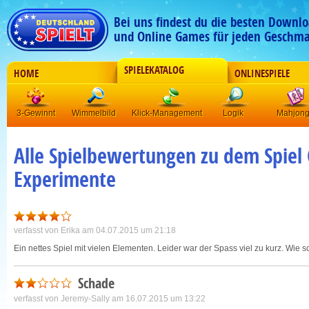
Bei uns findest du die besten Downlo
und Online Games für jeden Geschma
SPIELEKATALOG
HOME
ONLINESPIELE
3-Gewinnt
Wimmelbild
Klick-Management
Logik
Mahjon
Alle Spielbewertungen zu dem Spiel
Experimente
verfasst von
Erika
am 04.07.2015 um 21:18
Ein nettes Spiel mit vielen Elementen. Leider war der Spass viel zu kurz. Wie
Schade
verfasst von
Jeremy-Sally
am 16.07.2015 um 13:22