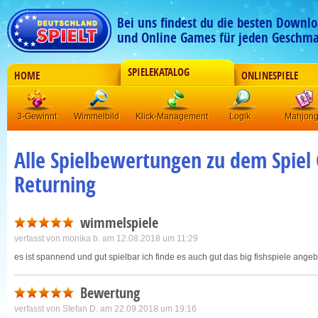
Bei uns findest du die besten Downlo
und Online Games für jeden Geschma
SPIELEKATALOG
HOME
ONLINESPIELE
3-Gewinnt
Wimmelbild
Klick-Management
Logik
Mahjon
Alle Spielbewertungen zu dem Spiel
Returning
wimmelspiele
verfasst von
monika b.
am 12.08.2018 um 11:29
es ist spannend und gut spielbar ich finde es auch gut das big fishspiele ang
Bewertung
verfasst von
Stefan D.
am 22.09.2018 um 19:16