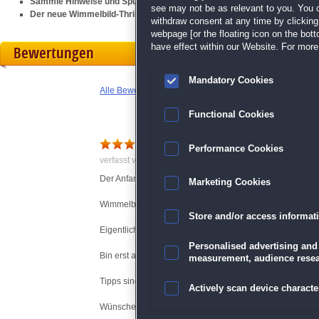
Sammle Hinweise und Spuren und genieße erstklassige Animationen un
see may not be as relevant to you. You 
Der neue Wimmelbild-Thriller von den Machern von
Karla Robbins: Im 
withdraw consent at any time by clickin
webpage [or the floating icon on the botto
have effect within our Website. For more 
Bewertungen
Mandatory Cookies
Alle Bewertungen anzeigen
Functional Cookies
Performance Cookies
verfasst von O. am 09.05.2014 um 12:42
Der Anfang verspricht Gutes, macht Spass.
Marketing Cookies
Wimmelbilder klar, nicht verschwommen, überladen.
Store and/or access informat
Eigentlich 5 Sterne, aber gibt es von mir nie.
Personalised advertising and
Bin erst am Anfang aber kann nur empfehlen.
measurement, audience resea
Tipps sind ungewohnt, helfen aber ^^
Actively scan device character
Wünsche viel Spass, es lohnt sich.