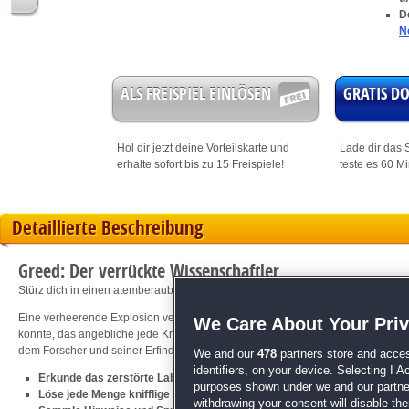
D
N
ALS FREISPIEL EINLÖSEN
GRATIS 
Hol dir jetzt deine
Vorteilskarte
und
Lade dir das S
erhalte sofort bis zu 15 Freispiele!
teste es 60 M
Detaillierte Beschreibung
Greed: Der verrückte Wissenschaftler
Stürz dich in einen atemberaubenden Wimmelbild-Thriller!
Eine verheerende Explosion verwüstet das Labor eines berühmten Wissenschaft
We Care About Your Pri
konnte, das angebliche jede Krankheit auf der Welt heilen kann! Du wirst als D
dem Forscher und seiner Erfindung zu suchen - und stellst schnell fest, dass hi
We and our
478
partners store and acces
identifiers, on your device. Selecting I 
Erkunde das zerstörte Labor und erlebe Wimmelbild-Hochspannung pu
purposes shown under we and our partners
Löse jede Menge knifflige Minispiele und Rätsel
withdrawing your consent will disable th