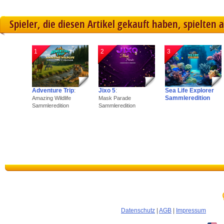
Spieler, die diesen Artikel gekauft haben, spielten 
1
2
3
Adventure Trip
:
Jixo 5
:
Sea Life Explorer
Sammleredition
Amazing Wildlife
Mask Parade
Sammleredition
Sammleredition
Datenschutz
|
AGB
|
Impressum