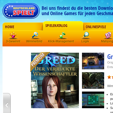
Bei uns findest du die besten Downlo
und Online Games für jeden Geschma
SPIELEKATALOG
HOME
ONLINESPIELE
3-Gewinnt
Wimmelbild
Klick-Management
Logik
Mahjon
G
Orig
Ent
Wim
E
p
L
S
u