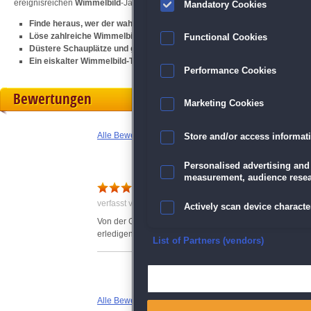
ereignisreichen
Wimmelbild
-Jagd gelingt, die Polizei abzuhängen und den wa
Mandatory Cookies
Finde heraus, wer der wahre Serienmörder ist
Löse zahlreiche Wimmelbilder und Minispiele
Functional Cookies
Düstere Schauplätze und gelungene Animationen
Ein eiskalter Wimmelbild-Thriller für starke Nerven
Performance Cookies
Bewertungen
Marketing Cookies
Alle Bewertungen anzeigen
Store and/or access informat
Personalised advertising and
measurement, audience resea
ganz gut
verfasst von Claudia am 06.11.2019 um 14:22
Actively scan device character
Von der Geschichte her recht gut gemacht. Spannung ist
erledigen.
Ensure security, prevent and d
List of Partners (vendors)
Deliver and present advertisi
Alle Bewertungen anzeigen
Match and combine data from