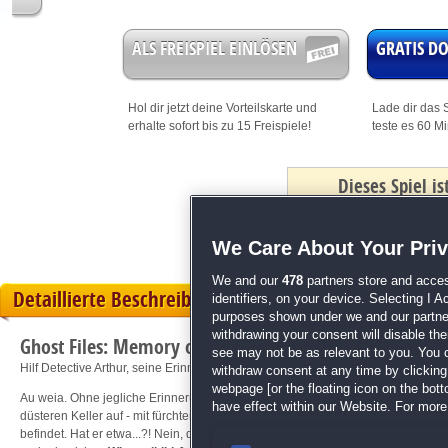
ALS FREISPIEL EINLÖSEN
GRATIS 
Hol dir jetzt deine
Vorteilskarte
und
Lade dir das S
erhalte sofort bis zu 15 Freispiele!
teste es 60 M
Dieses Spiel i
mit Bonus
We Care About Your Pri
We and our
478
partners store and acces
Detaillierte Beschreibung
identifiers, on your device. Selecting I 
purposes shown under we and our partners
withdrawing your consent will disable th
Ghost Files: Memory of a Crime
see may not be as relevant to you. You 
Hilf Detective Arthur, seine Erinnerung wiederzuerlangen!
withdraw consent at any time by clickin
webpage [or the floating icon on the botto
Au weia. Ohne jegliche Erinnerungen an das, was passiert ist, wacht der berücht
have effect within our Website. For more 
düsteren Keller auf - mit fürchterlichen Kopfschmerzen. Doch das Kuriose an de
befindet. Hat er etwa...?! Nein, das kann nicht sein. Doch die Polizei ist bereit