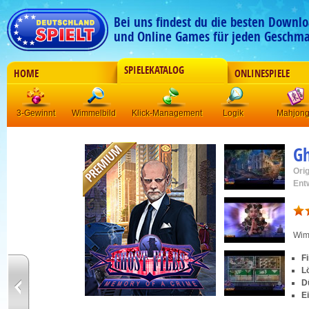
Bei uns findest du die besten Downlo
und Online Games für jeden Geschma
SPIELEKATALOG
HOME
ONLINESPIELE
3-Gewinnt
Wimmelbild
Klick-Management
Logik
Mahjon
Gh
Orig
Ent
Wim
F
L
D
E