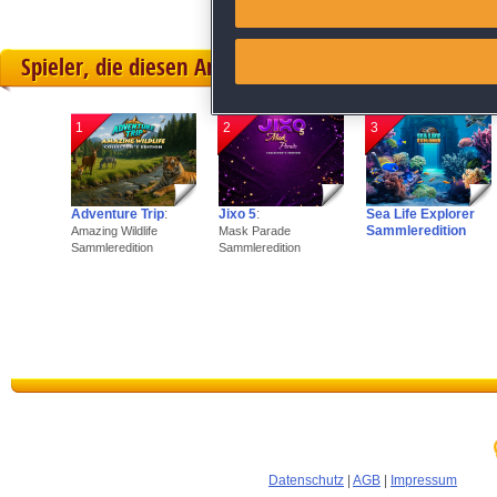
Link different devices
Spieler, die diesen Artikel gekauft haben, spielten 
Identify devices based on inf
1
2
3
Save and communicate priva
Adventure Trip
:
Jixo 5
:
Sea Life Explorer
Sammleredition
Amazing Wildlife
Mask Parade
Sammleredition
Sammleredition
Datenschutz
|
AGB
|
Impressum