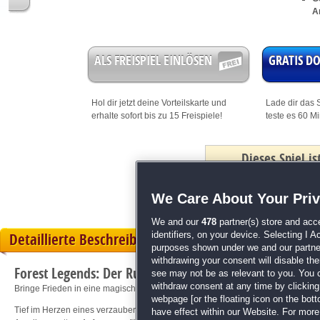
A
ALS FREISPIEL EINLÖSEN
GRATIS 
Hol dir jetzt deine
Vorteilskarte
und
Lade dir das S
erhalte sofort bis zu 15 Freispiele!
teste es 60 M
Dieses Spiel i
mit Bonus
We Care About Your Pri
We and our
478
partner(s) store and acc
Detaillierte Beschreibung
identifiers, on your device. Selecting I 
purposes shown under we and our partners
withdrawing your consent will disable th
Forest Legends: Der Ruf der Liebe
see may not be as relevant to you. You 
withdraw consent at any time by clickin
Bringe Frieden in eine magische Märchenwelt!
webpage [or the floating icon on the botto
Tief im Herzen eines verzauberten Waldes erblüht eine verbotene Liebe! Du mu
have effect within our Website. For more 