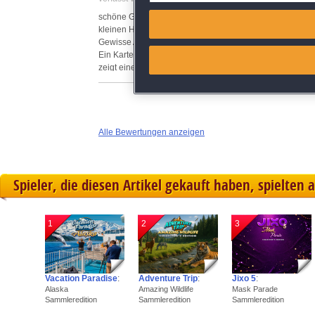
Match and combine data from
schöne Grafik. Mich stört nur ein wenig, die Rederei die
kleinen Helfer für Tipps...einen Drachen.
Gewisse Aufgaben sind zu erledigen.
Link different devices
Ein Karte mit der man zu den verschieden Orten kommt is
zeigt einem auch gut an, wo noch was zu erledigen ist.
Identify devices based on inf
Save and communicate priva
Alle Bewertungen anzeigen
Spieler, die diesen Artikel gekauft haben, spielten 
1
2
3
Vacation Paradise
:
Adventure Trip
:
Jixo 5
:
Alaska
Amazing Wildlife
Mask Parade
Sammleredition
Sammleredition
Sammleredition