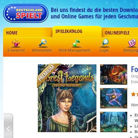
Bei uns findest du die besten Downlo
und Online Games für jeden Geschma
SPIELEKATALOG
HOME
ONLINESPIELE
3-Gewinnt
Wimmelbild
Klick-Management
Logik
Mahjon
Fo
Orig
Ent
Wim
E
W
L
B
G