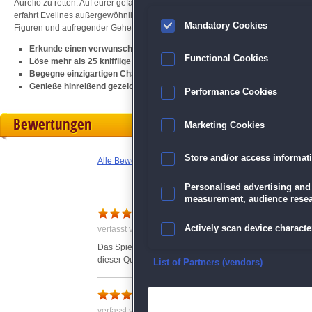
Aurelio zu retten. Auf eurer gefährlichen Reise trefft ihr auf einen gemeinen 
erfahrt Evelines außergewöhnliche Bestimmung. Bist du bereit für ein epische
Mandatory Cookies
Figuren und aufregender Geheimnisse?
Erkunde einen verwunschenen Wald und lasse eine große Liebe Wirklic
Functional Cookies
Löse mehr als 25 knifflige Minispiele und Rätsel
Begegne einzigartigen Charakteren und gewinne ihre Freundschaft
Genieße hinreißend gezeichnete Szenerien und wundervolle Animation
Performance Cookies
Bewertungen
Marketing Cookies
Store and/or access informat
Alle Bewertungen anzeigen
Personalised advertising and
measurement, audience resea
super
Actively scan device character
verfasst von Anonym am 08.03.2017 um 14:39
Das Spiel ist echt sehr gut.Die Grafik besticht und der 
dieser Qualität.
Ensure security, prevent and d
List of Partners (vendors)
gar nicht so schlecht
Deliver and present advertisi
verfasst von Claudia am 01.02.2017 um 10:55