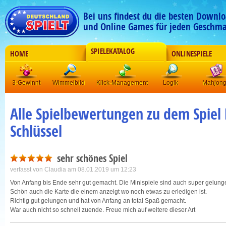
Bei uns findest du die besten Downlo
und Online Games für jeden Geschma
SPIELEKATALOG
HOME
ONLINESPIELE
3-Gewinnt
Wimmelbild
Klick-Management
Logik
Mahjon
Alle Spielbewertungen zu dem Spiel F
Schlüssel
sehr schönes Spiel
verfasst von
Claudia
am 08.01.2019 um 12:23
Von Anfang bis Ende sehr gut gemacht. Die Minispiele sind auch super gelung
Schön auch die Karte die einem anzeigt wo noch etwas zu erledigen ist.
Richtig gut gelungen und hat von Anfang an total Spaß gemacht.
War auch nicht so schnell zuende. Freue mich auf weitere dieser Art