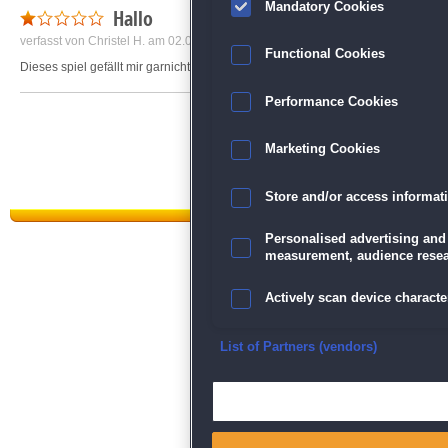
Mandatory Cookies
Hallo
verfasst von
Christel H.
am 02.01.2019 um 21:04
Functional Cookies
Dieses spiel gefällt mir garnicht,ich möchte spielen und nicht stundenlang les
Performance Cookies
Marketing Cookies
Store and/or access informat
Personalised advertising and
measurement, audience resea
Actively scan device character
Datenschutz
|
AGB
|
Impressum
Sp
Ensure security, prevent and d
List of Partners (vendors)
Deliver and present advertisi
Match and combine data from