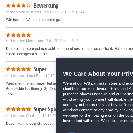
Bewertung
verfasst von
Wilhelm B.
am 08.09.2019 um 13:44
Wie fast alle Wimmelbildspiele gut.
verfasst von
Mario .
am 13.01.2019 um 12:13
Das Spiel ist sehr gut gemacht, spannend gestaltet mit guter Grafik. Habe es ins
Stück durchgespielt habe.
Super
We Care About Your Pri
verfasst von
Janet F.
am 15.12.2018 um 12:50
Wieder einmal ein super Teil aus der Reihe! Genauso spannend wie die andere
We and our
478
partner(s) store and acc
Geschichte ist stimmig, Grafik sehr gut. "Tipp" und "Lösen" laden sich schnell au
identifiers, on your device. Selecting I 
Top!
purposes shown under we and our partners
withdrawing your consent will disable th
see may not be as relevant to you. You 
Super Spiel
withdraw consent at any time by clickin
webpage [or the floating icon on the botto
verfasst von
Gabi .
am 12.12.2018 um 16:14
have effect within our Website. For more 
Davon könnte es mehr geben, wenn der Spieler verstanden hat um was es geht