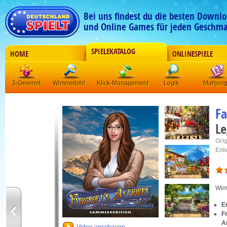
Bei uns findest du die besten Downlo
und Online Games für jeden Geschma
SPIELEKATALOG
HOME
ONLINESPIELE
3-Gewinnt
Wimmelbild
Klick-Management
Logik
Mahjon
Fa
Le
Orig
Ent
Wim
E
F
A