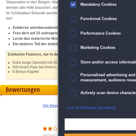
Skiparadies in den Bergen. Aber die Stadt hat sich seit dem Tod eines berüh
Mandatory Cookies
werden alle Hilfe brauchen, die sie bekommen können! Auch Mias Großmutter A
im Schlepptau! Erkunde wunderschöne Wimmelbild-Szenen, repariere Antiquität
her!
Functional Cookies
Entdecke atemberaubende Landschaften in 20 aufregenden Kapiteln
Freu dich auf 25 aufregende Minispiele und sammle einzigartige Antiqui
Performance Cookies
Lerne das malerische Mont Cache in den Bergen kennen
Ein weiterer Teil der beliebten
Faircroft's Antiques
-Reihe
Marketing Cookies
Exklusive Features, nur in der Sammleredition:
Store and/or access informat
Extra lange Spielzeit mit 30 zusätzlichen Leveln
Hilf einem Paar bei ihrem Liebesglück und schalte zwei Bonusorte frei
6 Bonus-Kapitel
Personalised advertising and
measurement, audience resea
Bewertungen
Actively scan device character
Alle Bewertungen anzeigen
Ensure security, prevent and d
List of Partners (vendors)
Deliver and present advertisi
Würde ich nicht mehr kauf
verfasst von Gabi . am 13.07.2022 um 05:36