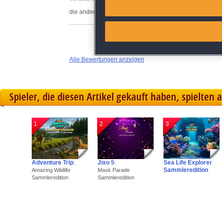
Match and combine data from
die anderen "Faircroft's" Spiele waren viel besser.
Link different devices
Identify devices based on inf
Alle Bewertungen anzeigen
Save and communicate priva
Spieler, die diesen Artikel gekauft haben, spielten 
1
2
3
Adventure Trip
:
Jixo 5
:
Sea Life Explorer
Sammleredition
Amazing Wildlife
Mask Parade
Sammleredition
Sammleredition