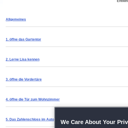
Entwin
Allgemeines
1. öffne das Gartentor
2.
Lerne Lisa kennen
3.
öffne die Vordertäre
4.
öffne die Tür zum Wohnzimmer
5. Das Zahlenschloss im Auto
We Care About Your Pri