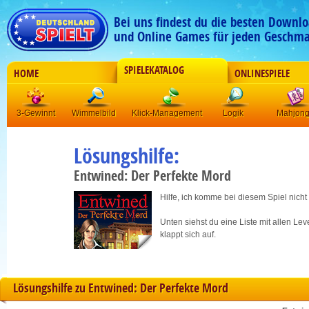
Bei uns findest du die besten Downlo
und Online Games für jeden Geschma
SPIELEKATALOG
HOME
ONLINESPIELE
3-Gewinnt
Wimmelbild
Klick-Management
Logik
Mahjon
Lösungshilfe:
Entwined: Der Perfekte Mord
Hilfe, ich komme bei diesem Spiel nicht
Unten siehst du eine Liste mit allen Le
klappt sich auf.
Lösungshilfe zu Entwined: Der Perfekte Mord