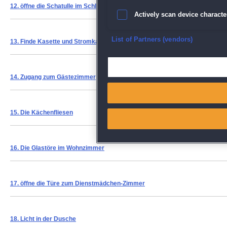
12.
öffne die Schatulle im Schlafzimmer
Actively scan device character
Ensure security, prevent and d
List of Partners (vendors)
13.
Finde Kasette und Stromkabel
Deliver and present advertisi
14.
Zugang zum Gästezimmer
Match and combine data from
Link different devices
15.
Die Kächenfliesen
Identify devices based on inf
16.
Die Glastöre im Wohnzimmer
Save and communicate priva
17.
öffne die Türe zum Dienstmädchen-Zimmer
18.
Licht in der Dusche