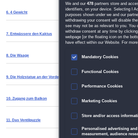
We and our
478
partners store and acces
identifiers, on your device. Selecting I 
6.
4 Gewicht
purposes shown under we and our partners
withdrawing your consent will disable th
see may not be as relevant to you. You 
withdraw consent at any time by clickin
7.
Entwässere den Kaktus
webpage [or the floating icon on the botto
have effect within our Website. For more 
8.
Die Waage
Mandatory Cookies
Functional Cookies
9. Die Holzstatue an der Vordertäre
Performance Cookies
10.
Zugang zum Balkon
Marketing Cookies
Store and/or access informat
11.
Das Ventilpuzzle
Personalised advertising and
measurement, audience resea