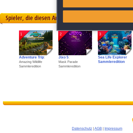
Link different devices
Spieler, die diesen Artikel gekauft haben, spielten 
Identify devices based on inf
1
2
3
Save and communicate priva
Adventure Trip
:
Jixo 5
:
Sea Life Explorer
Sammleredition
Amazing Wildlife
Mask Parade
Sammleredition
Sammleredition
Datenschutz
|
AGB
|
Impressum