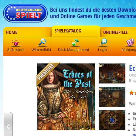
Bei uns findest du die besten Downlo
und Online Games für jeden Geschma
SPIELEKATALOG
HOME
ONLINESPIELE
3-Gewinnt
Wimmelbild
Klick-Management
Logik
Mahjon
Ec
Orig
Ent
Wim
E
E
L
N
t