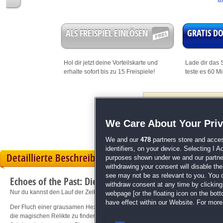
ALS FREISPIEL EINLÖSEN
GRATIS 
Hol dir jetzt deine
Vorteilskarte
und
Lade dir das S
erhalte sofort bis zu 15 Freispiele!
teste es 60 M
Dieses Spiel i
mit Bonus
We Care About Your Pri
We and our
478
partners store and acces
identifiers, on your device. Selecting I 
Detaillierte Beschreibung
purposes shown under we and our partners
withdrawing your consent will disable th
see may not be as relevant to you. You 
Echoes of the Past: Die Zitadellen der Zeit
withdraw consent at any time by clickin
Nur du kannst den Lauf der Zeit wiederherstellen!
webpage [or the floating icon on the botto
have effect within our Website. For more 
Der Fluch einer grausamen Hexe hat dich getroffen! Du bist dazu verdammt, in de
die magischen Relikte zu finden, die überall im Schloss versteckt sind. Der H