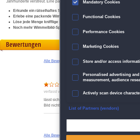
Jahrhunderte verstreut. Eine packende
Wimmelbild
-Zeitreise erwartet dich!
Mandatory Cookies
Erkunde ein rätselhaftes Schloss und seine Geheimnisse
Erlebe eine packende Wimmelbild-Zeitreise
Functional Cookies
Löse jede Menge knifflige Minispiele und Rätsel
Noch mehr Wimmelbild-Spaß erwartet dich im Vorgänger
Echoes of the
Performance Cookies
Bewertungen
Marketing Cookies
Alle Bewertungen anzeigen
Store and/or access informat
Personalised advertising and
measurement, audience resea
furchtbar
verfasst von Claudia am 28.07.2016 um 14:34
Actively scan device character
lässt sich leider auch nicht an den Laptop vom Bild her a
Bild nicht größer geht, daher deinstalliert.
Ensure security, prevent and d
List of Partners (vendors)
Deliver and present advertisi
Alle Bewertungen anzeigen
Match and combine data from