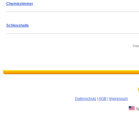
Chemiezimmer
Schlosshalle
Copy
Datenschutz
|
AGB
|
Impressum
Sp