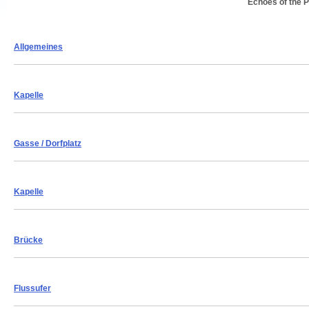
Echoes of the 
Allgemeines
Kapelle
Gasse
/ Dorfplatz
Kapelle
Brücke
Flussufer