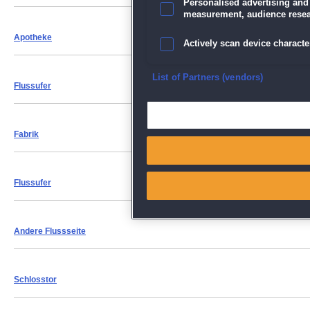
Personalised advertising and
measurement, audience resea
Apotheke
Actively scan device character
Ensure security, prevent and d
List of Partners (vendors)
Flussufer
Deliver and present advertisi
Fabrik
Match and combine data from
Link different devices
Flussufer
Identify devices based on inf
Andere Flussseite
Save and communicate priva
Schlosstor