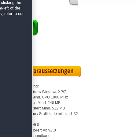
clicking the
-left of the
, refer to our
ENKORB
 Vollversion
eilskarte
Systemvoraussetzungen
Für Dreamland:
Betriebssystem:
Windows XP/7
Prozessor:
Mind. CPU 1000 MHz
Speicherplatz:
Mind. 240 MB
Arbeitsspeicher:
Mind. 512 MB
Videospeicher:
Grafikkarte mit mind. 32
MB
DirectX:
Ab v9.0
Internet Explorer:
Ab v.7.0
Sonstiges:
Soundkarte