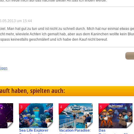
so, ich freue mich auf das nächste dieser Art das ich finden werde.
16.05.2013 um 15:44
el. Man hat gut zu tun und ist nicht zu schnell durch. Mich hat nur einmal etwas g
icht mehr, wieviele Achten ich gemalt hab, aber aus dem Kaninchen wollte kein B
spass keinesfalls geschmälert und ich habe den Kauf nicht bereut.
eigen
kauft haben, spielten auch:
3
4
5
Sea Life Explorer
Vacation Paradise
:
Das