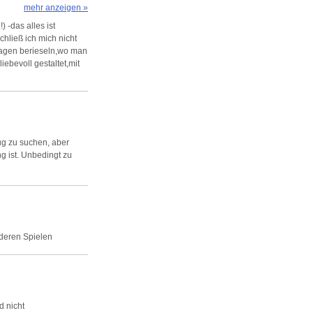
mehr anzeigen »
 -das alles ist
chließ ich mich nicht
usagen berieseln,wo man
iebevoll gestaltet,mit
ug zu suchen, aber
 ist. Unbedingt zu
anderen Spielen
d nicht