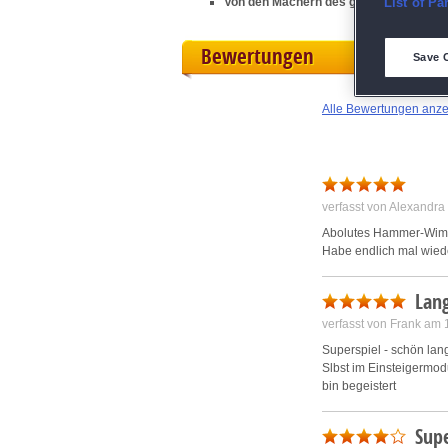
E
Von den Machern des großartigen Wimm
List of Pa
Bewertungen
D
Save 
M
Alle Bewertungen anz
L
I
verfasst von Alexandr
Abolutes Hammer-Wimm
S
Habe endlich mal wie
Sho
Lang
verfasst von Frank am
Superspiel - schön lan
Slbst im Einsteigermodu
bin begeistert
Supe