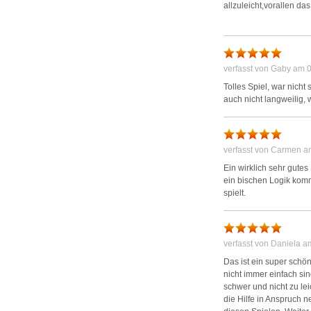
allzuleicht,vorallen da
verfasst von Gaby am 
Tolles Spiel, war nich
auch nicht langweilig,
verfasst von Carmen a
Ein wirklich sehr gutes
ein bischen Logik komm
spielt.
verfasst von Daniela 
Das ist ein super schön
nicht immer einfach si
schwer und nicht zu le
die Hilfe in Anspruch 