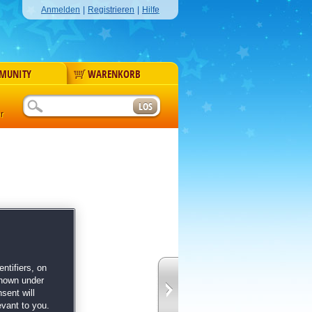
Anmelden
|
Registrieren
|
Hilfe
MUNITY
WARENKORB
r
tdecke unzählige
ntifiers, on
shown under
y
sent will
iffliger Rätsel
evant to you.
its
Akademie der