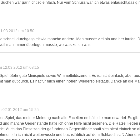
s Suchen war gar nicht so einfach. Nur vom Schluss war ich etwas entäuscht,das gin
01.03.2012 um 10:50
t so schnell durchgespielt wie manche andere. Man musste viel hin und her laufen. 
 weil man immer überlegen musste, wo was zu tun war.
m 12.03.2012 um 08:15
 Spiel. Sehr gute Minispiele sowie Wimmelbildszenen. Es ist nicht einfach, aber auc
t man gut durch. Es hat für mich einen hohen Wiederspielstatus. Danke an die M
am 02.01.2012 um 15:25
es Spiel, das meiner Meinung nach alle Facetten enthält, die man erwartet. Es gibt
nd und manche Gegenstände hätte ich ohne Hilfe nicht gesehen. Die Rätsel liegen i
icht. Auch das Einsetzen der gefundenen Gegenstände spult sich nicht einfach so ab
nehmen, da ich nicht weiterwusste und buchstäblich auf dem Schlauch saß. Aber das 