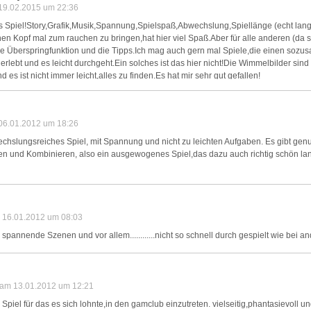
 19.02.2015 um 22:36
s Spiel!Story,Grafik,Musik,Spannung,Spielspaß,Abwechslung,Spiellänge (echt lang!)
nen Kopf mal zum rauchen zu bringen,hat hier viel Spaß.Aber für alle anderen (da s
die Überspringfunktion und die Tipps.Ich mag auch gern mal Spiele,die einen soz
 erlebt und es leicht durchgeht.Ein solches ist das hier nicht!Die Wimmelbilder sind l
 es ist nicht immer leicht,alles zu finden.Es hat mir sehr gut gefallen!
 06.01.2012 um 18:26
echslungsreiches Spiel, mit Spannung und nicht zu leichten Aufgaben. Es gibt gen
 und Kombinieren, also ein ausgewogenes Spiel,das dazu auch richtig schön lang
m 16.01.2012 um 08:03
y, spannende Szenen und vor allem............nicht so schnell durch gespielt wie bei 
d am 13.01.2012 um 12:21
Spiel für das es sich lohnte,in den gamclub einzutreten. vielseitig,phantasievoll un