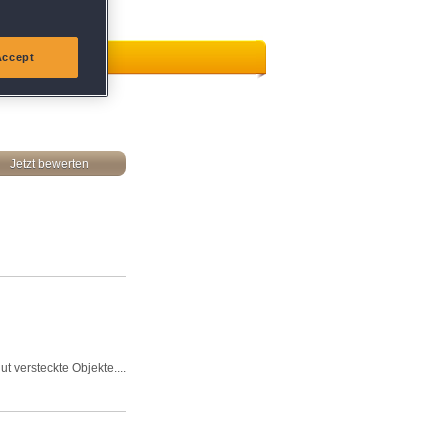
Accept
Jetzt bewerten
t versteckte Objekte....