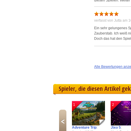
diesen Spielen. Weiter 
verfasst von Jutta am 
Ein sehr gelungenes Spi
Zauberstab. Ich weiß n
Doch das hat den Spiel
Alle Bewertungen anz
Spieler, die diesen Artikel ge
1
2
Adventure Trip
:
Jixo 5
: