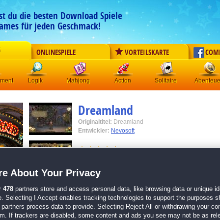
est du die besten Download Spiele
ames für jeden Geschmack!
G
ONLINESPIELE
VORTEILSKARTE
COM
ement
Logik
Mahjong
Action
Solitaire
Abenteue
Dreamland
Originaltitel:
Dreamland
Entwickler:
Nevosoft
von
22 Mitgliedern
Wimmelbild
| Größe: 226.7 MB
e About Your Privacy
Erkunde einen unheimlichen Freizeitpark und en
r
478
partners store and access personal data, like browsing data or unique ide
schaurige Wimmelbilder
e. Selecting I Accept enables tracking technologies to support the purposes 
Einmalige Gruselatmosphäre und fesselnde Stor
partners process data to provide. Selecting Reject All or withdrawing your con
Entgehe tückischen Fallen und löse jede Menge kn
em. If trackers are disabled, some content and ads you see may not be as rel
Von den Machern des großartigen Wimmelbild-H