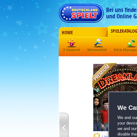
Bei uns find
und Online G
SPIELEKATALO
HOME
3-Gewinnt
Wimmelbild
Klick-Manag
We Car
We and ou
your devic
we and our 
disable th