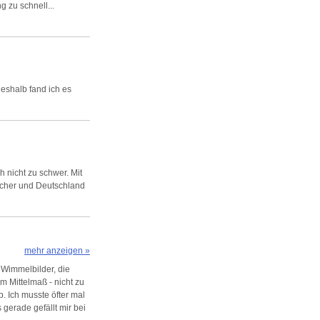
g zu schnell...
Deshalb fand ich es
h nicht zu schwer. Mit
acher und Deutschland
mehr anzeigen »
 Wimmelbilder, die
m Mittelmaß - nicht zu
. Ich musste öfter mal
gerade gefällt mir bei