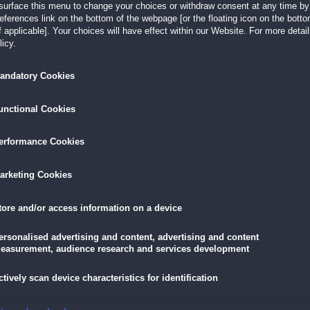
surface this menu to change your choices or withdraw consent at any time by 
Magie 2
!
erences link on the bottom of the webpage [or the floating icon on the bottom
 applicable]. Your choices will have effect within our Website. For more details
icy.
LÖSEN
GRATIS DOWNLOADEN
IN DEN WAR
andatory Cookies
16,95 €
skarte
und
Lade dir das Spiel jetzt herunter und
für die
unctional Cookies
eispiele!
teste es 60 Minuten lang kostenlos!
5,89 €
mit der
Vort
erformance Cookies
arketing Cookies
kens!
tore and/or access information on a device
senen Vergnügungspark vor der Stadt betrat, leidet er an einer geheimnisvollen
ersonalised advertising and content, advertising and content
elbst auf eine Reise ins “Dreamland” einlassen – und auf ein waghalsiges Spiel um
easurement, audience research and services development
rk und entdecke unzählige schaurige Wimmelbilder
ctively scan device characteristics for identification
lnde Story
e Menge kniffliger Rätsel