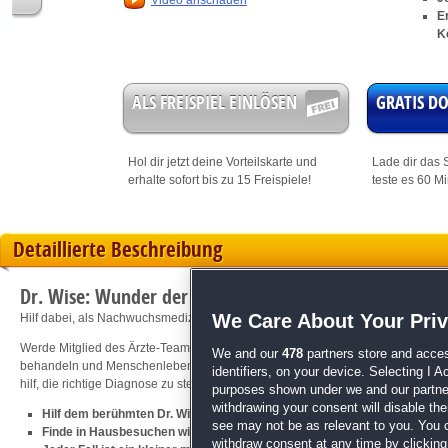
Video anschauen
E
K
ALS FREISPIEL EINLÖSEN
GRATIS 
Hol dir jetzt deine
Vorteilskarte
und
Lade dir das S
erhalte sofort bis zu 15 Freispiele!
teste es 60 M
Detaillierte Beschreibung
Dr. Wise: Wunder der Medizin
We Care About Your Pri
Hilf dabei, als Nachwuchsmediziner Menschenleben zu retten!
Werde Mitglied des Ärzte-Teams des ebenso brillanten wie scharfzüngigen Dr. W
We and our
478
partners store and acces
behandeln und Menschenleben zu retten. Finde bei Hausbesuchen mögliche 
identifiers, on your device. Selecting I 
hilf, die richtige Diagnose zu stellen. Deine Patienten werden es dir danken!
purposes shown under we and our partners
withdrawing your consent will disable th
Hilf dem berühmten Dr. Wise, unerklärliche Krankheiten zu erkennen un
see may not be as relevant to you. You 
Finde in Hausbesuchen wichtige Hinweise und stelle in Minispielen rich
withdraw consent at any time by clickin