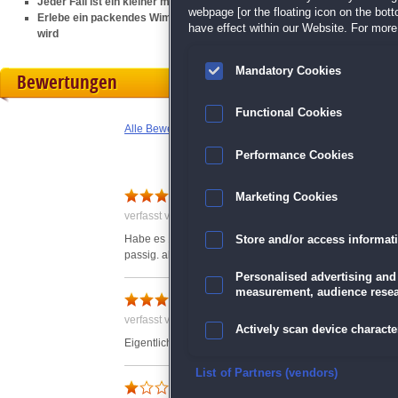
Jeder Fall ist ein kleiner medizinischer Wimmelbild-Krimi für sich
webpage [or the floating icon on the botto
Erlebe ein packendes Wimmelbild-Spiel, das von witzigen Kommentaren
have effect within our Website. For more 
wird
Mandatory Cookies
Bewertungen
Functional Cookies
Alle Bewertungen anzeigen
Performance Cookies
Marketing Cookies
verfasst von Anonym am 22.07.2014 um 15:43
Habe es 1 stunde ausprobiert. haut mich nicht vom hock
Store and/or access informat
passig. aber wer gerne nur wimmelt - okay
Personalised advertising and
measurement, audience resea
verfasst von Andrea am 15.04.2016 um 05:40
Actively scan device character
Eigentlich ein super Spiel,wenn es nicht so kurz wäre:(
Ensure security, prevent and d
List of Partners (vendors)