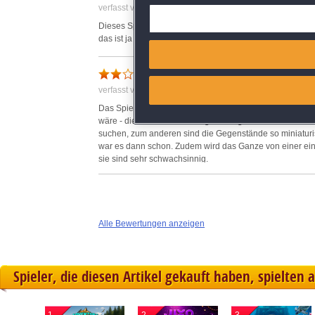
verfasst von Anonym am 22.07.2014 um 18:37
Deliver and present advertisi
Dieses Spiel ist einfach nur altbacken und grottenschl
das ist ja schon einige Tage her (2011). Ich verschwende
Match and combine data from
Link different devices
verfasst von Raimund am 08.08.2014 um 12:46
Das Spiel habe ich als sehr langweilig empfunden. Es be
Identify devices based on inf
wäre - die mit zwei Schwierigkeiten "garniert" sind. Z
suchen, zum anderen sind die Gegenstände so miniaturi
war es dann schon. Zudem wird das Ganze von einer ein
Save and communicate priva
sie sind sehr schwachsinnig.
Eine Stunde hat gereicht.
Alle Bewertungen anzeigen
Spieler, die diesen Artikel gekauft haben, spielten 