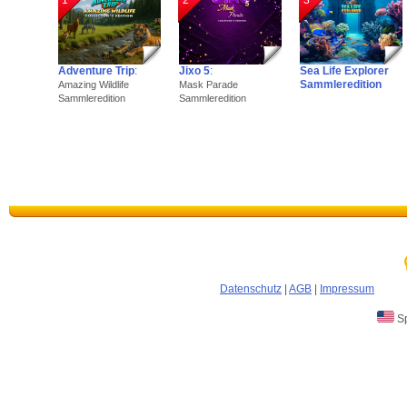
1
2
3
Adventure Trip
:
Jixo 5
:
Sea Life Explorer
Sammleredition
Amazing Wildlife
Mask Parade
Sammleredition
Sammleredition
Datenschutz
|
AGB
|
Impressum
Sp