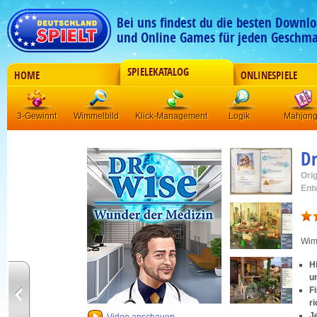
Bei uns findest du die besten Downlo
und Online Games für jeden Geschma
SPIELEKATALOG
HOME
ONLINESPIELE
3-Gewinnt
Wimmelbild
Klick-Management
Logik
Mahjon
Dr
Orig
Ent
Wim
H
u
F
r
J