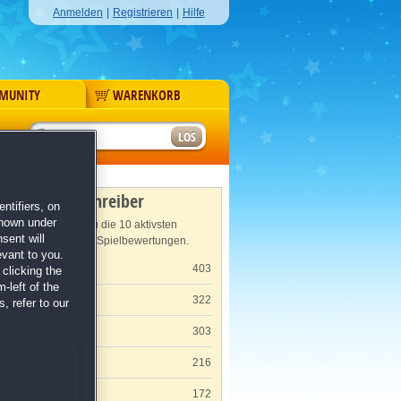
Anmelden
|
Registrieren
|
Hilfe
MUNITY
WARENKORB
r
Meisterschreiber
ntifiers, on
shown under
Hier findest du die 10 aktivsten
sent will
Verfasser von Spielbewertungen.
evant to you.
Claudia K.
403
clicking the
 »
-left of the
Claudia S.
322
, refer to our
O. P.
303
Corinna K.
216
Jochen S.
172