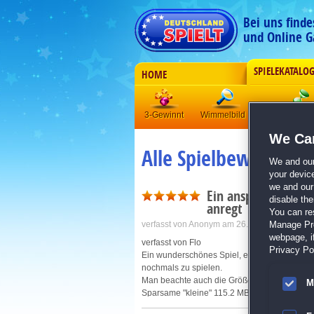
Bei uns find
und Online G
SPIELEKATALO
HOME
3-Gewinnt
Wimmelbild
Klick-Manag
We Car
Alle Spielbewertunge
We and ou
your devic
we and our 
Ein anspruchsvolle
disable th
anregt
You can re
verfasst von
Anonym
am 26.04.2016 um 19:0
Manage Pref
webpage, if
verfasst von Flo
Privacy Pol
Ein wunderschönes Spiel, es macht immer w
nochmals zu spielen.
Man beachte auch die Größe der Spieldatei!
M
Sparsame "kleine" 115.2 MB, dafür steckt viel 
Die Aufgaben die man erfüllen muß sind reich