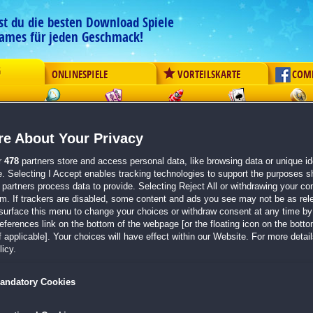
est du die besten Download Spiele
ames für jeden Geschmack!
G
ONLINESPIELE
VORTEILSKARTE
COM
ement
Logik
Mahjong
Action
Solitaire
Abenteue
e About Your Privacy
n zu dem Spiel Deadtime Stories
r
478
partners store and access personal data, like browsing data or unique ide
e. Selecting I Accept enables tracking technologies to support the purposes 
partners process data to provide. Selecting Reject All or withdrawing your con
s Spiel das zum selbstständigen Denken und Forschen
em. If trackers are disabled, some content and ads you see may not be as rel
surface this menu to change your choices or withdraw consent at any time by 
3
mehr anzeigen
erences link on the bottom of the webpage [or the floating icon on the bottom
 applicable]. Your choices will have effect within our Website. For more details
icy.
ieder Spaß es
andatory Cookies
drinn im Spiel.
lich, anspruchsvoll