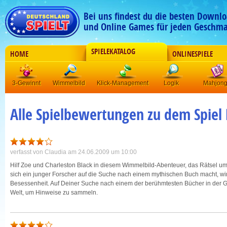
Bei uns findest du die besten Downlo
und Online Games für jeden Geschma
SPIELEKATALOG
HOME
ONLINESPIELE
3-Gewinnt
Wimmelbild
Klick-Management
Logik
Mahjon
Alle Spielbewertungen zu dem Spiel
verfasst von
Claudia
am 24.06.2009 um 10:00
Hilf Zoe und Charleston Black in diesem Wimmelbild-Abenteuer, das Rätsel um 
sich ein junger Forscher auf die Suche nach einem mythischen Buch macht, wir
Besessenheit. Auf Deiner Suche nach einem der berühmtesten Bücher in der G
Welt, um Hinweise zu sammeln.
Zoe und Charleston praktizieren ein echtes Teamwork. Gut, dass es die Errunge
macht nämlich keinen Schritt, ohne vorher mit Charleston telefoniert zu haben u