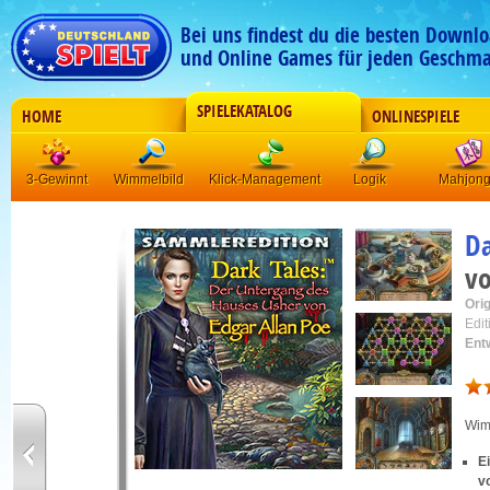
Bei uns findest du die besten Downlo
und Online Games für jeden Geschma
SPIELEKATALOG
HOME
ONLINESPIELE
3-Gewinnt
Wimmelbild
Klick-Management
Logik
Mahjon
Da
vo
Orig
Edit
Ent
Wim
E
v