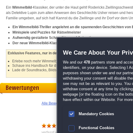
Ein
Wimmelbild
-Klassiker, der unter die Haut geht! Rodericks Zwillingsschwes
als Detektive Lupin zum alten Anwesen des Geschlechts Usher reisen und hera
Familie umgeben, auf sich hat! Kannst du die Zwillinge und ihr Dorf vor dem U
Ein Wimmelbild-Thriller angelehnt an die spannenden Geschichten von 
Minispiele und Puzzles für Rätselmeister
Aufwendig gestaltete Schauplätze und Animationen
Der neue Wimmelbild-Klassiker der
Dark Tales
-Reihe
We Care About Your Pri
Exklusive Features, nur in der Sammleredition:
Erlebe noch mehr Wimmelbild-Spaß im exklusiven Bonuskapitel
We and our
478
partners store and acces
Schaue ins Handbuch für die Schritt-für-Schritt-Lösung
identifiers, on your device. Selecting I 
Lade dir Soundtracks, Bildschirmschoner und tolle Konzeptkunst herunter
purposes shown under we and our partners
withdrawing your consent will disable th
see may not be as relevant to you. You 
Bewertungen
withdraw consent at any time by clickin
webpage [or the floating icon on the botto
have effect within our Website. For more 
Alle Bewertungen anzeigen
Mandatory Cookies
Super Spiel
Functional Cookies
verfasst von Anonym am 12.10.2017 um 17:07