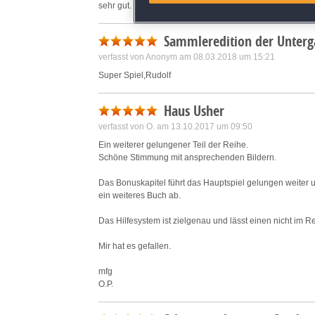
sehr gut.
Identify devices based on inf
Sammleredition der Unterg
Save and communicate priva
verfasst von Anonym am 08.03.2018 um 15:21
Super Spiel,Rudolf
Haus Usher
verfasst von O. am 13.10.2017 um 09:50
Ein weiterer gelungener Teil der Reihe.
Schöne Stimmung mit ansprechenden Bildern.
Das Bonuskapitel führt das Hauptspiel gelungen weiter u
ein weiteres Buch ab.
Das Hilfesystem ist zielgenau und lässt einen nicht im R
Mir hat es gefallen.
mfg
O.P.