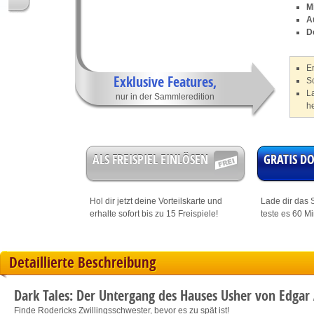
M
A
D
E
Exklusive Features,
Sc
L
nur in der Sammleredition
h
ALS FREISPIEL EINLÖSEN
GRATIS 
Hol dir jetzt deine
Vorteilskarte
und
Lade dir das S
erhalte sofort bis zu 15 Freispiele!
teste es 60 M
Detaillierte Beschreibung
Dark Tales: Der Untergang des Hauses Usher von Edgar
Finde Rodericks Zwillingsschwester, bevor es zu spät ist!