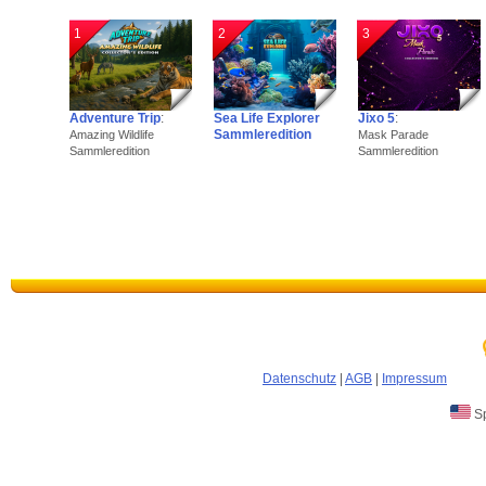
1
2
3
Adventure Trip
:
Sea Life Explorer
Jixo 5
:
Sammleredition
Amazing Wildlife
Mask Parade
Sammleredition
Sammleredition
Datenschutz
|
AGB
|
Impressum
Sp