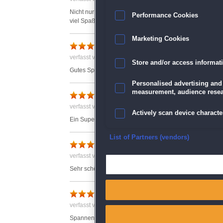
Nicht nur Wimmelbild, sondern auch ein Spiel zum Mitdenk
Performance Cookies
viel Spaß. Erst bei den Extras habe ich mal kurz ins H
Marketing Cookies
Bewertung
verfasst von Anonym am 27.10.2017 um 15:17
Store and/or access informat
Gutes Spiel und viele Rätsel.
Personalised advertising and
Super Spiel
measurement, audience resea
verfasst von Anonym am 23.11.2017 um 17:08
Actively scan device character
Ein Superspiel, es kommt keine Langeweile auf
Ensure security, prevent and d
List of Partners (vendors)
Empfehlenswert
verfasst von Vero . am 26.01.2018 um 16:38
Deliver and present advertisi
Sehr schöne Grafik, gutgedachtes Spiel. Weiterempfehl
Match and combine data from
Bewertung
verfasst von Anonym am 15.10.2017 um 12:33
Link different devices
Spannend bis zum Schluss. Macht süchtig, habe fast den g