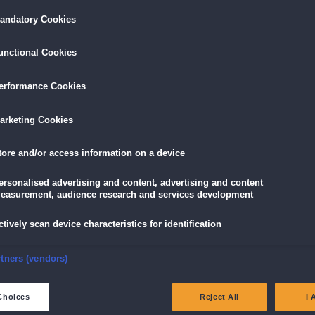
Enthülle geheime Identitäten und verborgene Mo
andatory Cookies
Ein weiterer gruseliger Teil der
Dark Tales
-Reihe
tures,
unctional Cookies
Kläre im Bonuskapitel einen niederträchtigen Mord
Integriertes Handbuch
redition
Finde alle Sammelobjekte und Chamäleonobjekte
erformance Cookies
arketing Cookies
LÖSEN
GRATIS DOWNLOADEN
IN DEN WAR
tore and/or access information on a device
19,90 €
skarte
und
Lade dir das Spiel jetzt herunter und
für die
ersonalised advertising and content, advertising and content
eispiele!
teste es 60 Minuten lang kostenlos!
11,90 €
mit der
Vo
easurement, audience research and services development
ctively scan device characteristics for identification
nsure security, prevent and detect fraud, and fix errors
rtners (vendors)
ie Grube und das Pendel Sammleredition
eliver and present advertising and content
Choices
Reject All
I 
en im Pendelhaus ein. Noch während der Vorführung geschieht ein Mord. Ein