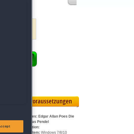
tive
 auf
ENKORB
 Vollversion
rteilskarte
Systemvoraussetzungen
Für Dark Tales: Edgar Allan Poes Die
Grube und das Pendel
Accept
Sammleredition:
Betriebssystem:
Windows 7/8/10