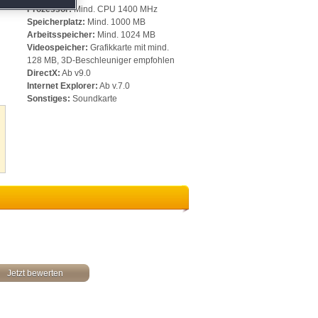
h
Prozessor:
Mind. CPU 1400 MHz
Speicherplatz:
Mind. 1000 MB
Arbeitsspeicher:
Mind. 1024 MB
Videospeicher:
Grafikkarte mit mind.
128 MB, 3D-Beschleuniger empfohlen
DirectX:
Ab v9.0
Internet Explorer:
Ab v.7.0
Sonstiges:
Soundkarte
Jetzt bewerten