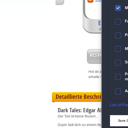
Video anschauen
M
Exklusive Fea
F
nur in der Sammle
P
M
ALS FREISPIEL EIN
S
Hol dir jetzt deine
Vorteil
P
erhalte sofort bis zu 15 Fr
m
A
Detaillierte Beschreibung
E
List of Pa
Dark Tales: Edgar Allan Poes D
Der Tod ist keine Illusion...
D
Save 
Dupin lädt dich zu einem Abend der Illusion