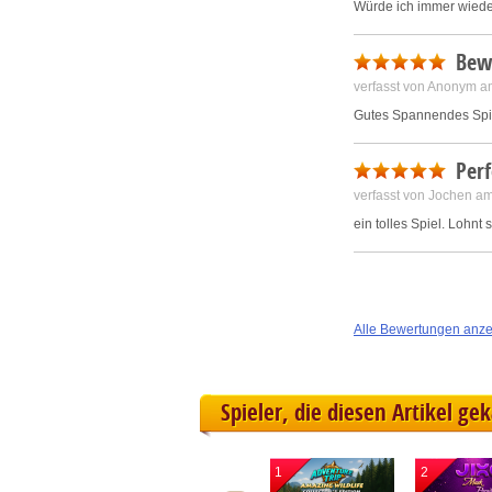
Würde ich immer wiede
Bew
verfasst von Anonym a
Gutes Spannendes Spiel
Perf
verfasst von Jochen a
ein tolles Spiel. Lohnt 
Alle Bewertungen anz
Spieler, die diesen Artikel ge
1
2