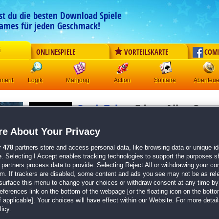
est du die besten Download Spiele
ames für jeden Geschmack!
G
ONLINESPIELE
VORTEILSKARTE
COM
ement
Logik
Mahjong
Action
Solitaire
Abenteue
Dark Tales:
Edgar Allan Poes
das Pendel Sammleredition
e About Your Privacy
Originaltitel:
Dark Tales: Edgar Allan Poe's The Pit a
Edition
r
478
partners store and access personal data, like browsing data or unique ide
Entwickler:
Big Fish Games
e. Selecting I Accept enables tracking technologies to support the purposes 
partners process data to provide. Selecting Reject All or withdrawing your con
von
6 Mitgliedern
em. If trackers are disabled, some content and ads you see may not be as rel
surface this menu to change your choices or withdraw consent at any time by 
Wimmelbild
| Größe: 801.8 MB
erences link on the bottom of the webpage [or the floating icon on the bottom
 applicable]. Your choices will have effect within our Website. For more details
Düstere Wimmelbilder mit vielen Details
icy.
Knifflige Minispiele an finsteren Orten