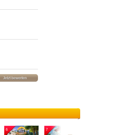
Jetzt bewerten
6
7
8
9