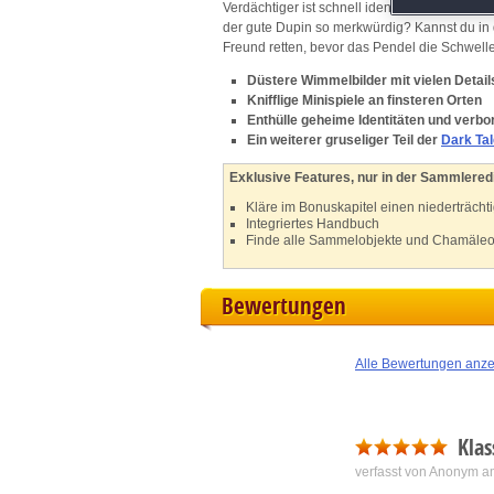
Verdächtiger ist schnell identifiziert, doch
M
der gute Dupin so merkwürdig? Kannst du i
Freund retten, bevor das Pendel die Schwell
L
Düstere Wimmelbilder mit vielen Detail
Knifflige Minispiele an finsteren Orten
Enthülle geheime Identitäten und verb
I
Ein weiterer gruseliger Teil der
Dark Ta
S
Exklusive Features, nur in der Sammleredi
Kläre im Bonuskapitel einen niederträcht
Integriertes Handbuch
Sho
Finde alle Sammelobjekte und Chamäleo
Bewertungen
Alle Bewertungen anz
Klas
verfasst von Anonym a