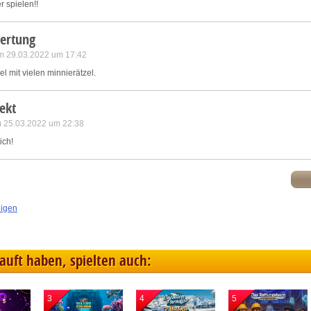
r spielen!!
ertung
m 29.03.2022 um 17:42
 mit vielen minnierätzel.
ekt
m 25.03.2022 um 22:38
sich!
eigen
kauft haben, spielten auch:
3
4
5