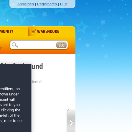
Anmelden
|
Registrieren
|
Hilfe
MUNITY
WARENKORB
r
 Die Grube und
nd the Pendulum Collector's
ntifiers, on
shown under
sent will
evant to you.
clicking the
-left of the
, refer to our