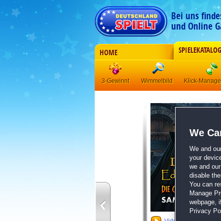
Bei uns find
und Online G
SPIELEKATALO
HOME
3-Gewinnt
Wimmelbild
Klick-Manag
We Car
We and ou
your devic
we and our 
disable th
You can re
Manage Pref
webpage, if
Privacy Pol