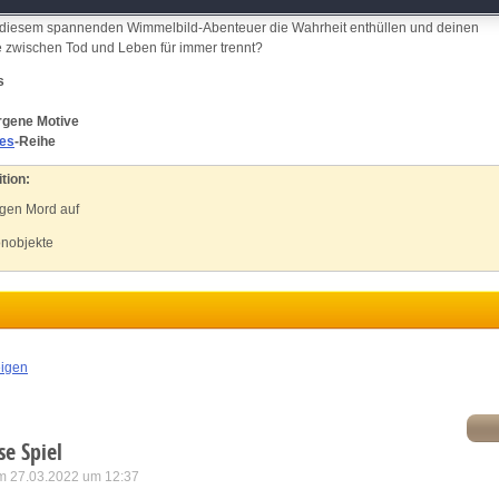
 im Pendelhaus gehen noch weitaus finsterere Dinge vor sich. Und warum benimmt sic
atch and combine data from other data sources
n diesem spannenden Wimmelbild-Abenteuer die Wahrheit enthüllen und deinen
e zwischen Tod und Leben für immer trennt?
ink different devices
s
orgene Motive
dentify devices based on information transmitted automatically
les
-Reihe
ave and communicate privacy choices
tion:
igen Mord auf
w Purposes
nobjekte
eigen
se Spiel
m 27.03.2022 um 12:37