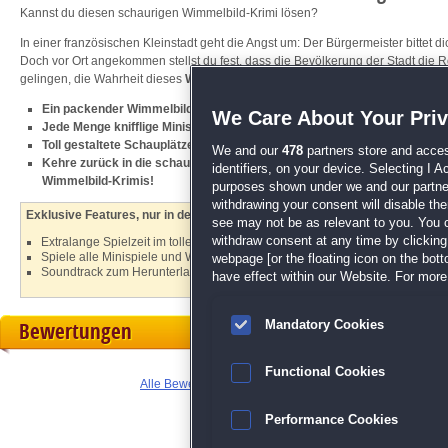
Kannst du diesen schaurigen Wimmelbild-Krimi lösen?
In einer französischen Kleinstadt geht die Angst um: Der Bürgermeister bittet 
Doch vor Ort angekommen stellst du fest, dass die Bevölkerung der Stadt die Ro
gelingen, die Wahrheit dieses
Wimmelbild
-Krimis ans Licht zu bringen und d
Ein packender Wimmelbild-Krimi nach einer Erzählung von Edgar Allan
We Care About Your Pri
Jede Menge knifflige Minispiele und Rätsel
Toll gestaltete Schauplätze und stimmungsvoller Soundtrack
We and our
478
partners store and acces
Kehre zurück in die schaurig-schöne Welt von
Edgar Allan Poe
und erle
identifiers, on your device. Selecting I 
Wimmelbild-Krimis!
purposes shown under we and our partners
withdrawing your consent will disable th
Exklusive Features, nur in der Sammleredition:
see may not be as relevant to you. You 
withdraw consent at any time by clickin
Extralange Spielzeit im tollen Bonuskapitel
Spiele alle Minispiele und Wimmelbilder wann immer du willst
webpage [or the floating icon on the botto
Soundtrack zum Herunterladen, Bildschirmhintergründe, Bildschirmschoner 
have effect within our Website. For more 
Bewertungen
Mandatory Cookies
Functional Cookies
Alle Bewertungen anzeigen
Performance Cookies