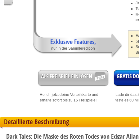
J
T
K
e
Ex
Exklusive Features,
S
S
nur in der Sammleredition
Bi
ALS FREISPIEL EINLÖSEN
GRATIS 
Hol dir jetzt deine
Vorteilskarte
und
Lade dir das S
erhalte sofort bis zu 15 Freispiele!
teste es 60 M
Detaillierte Beschreibung
Dark Tales: Die Maske des Roten Todes von Edgar Alla