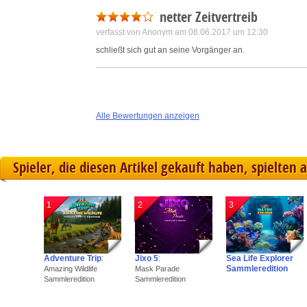
netter Zeitvertreib
verfasst von Anonym am 08.06.2017 um 12:30
schließt sich gut an seine Vorgänger an.
Alle Bewertungen anzeigen
Spieler, die diesen Artikel gekauft haben, spielten 
1
2
3
Adventure Trip
:
Jixo 5
:
Sea Life Explorer
Sammleredition
Amazing Wildlife
Mask Parade
Sammleredition
Sammleredition