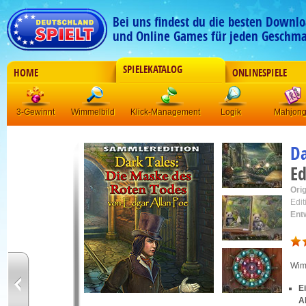
Bei uns findest du die besten Downlo
und Online Games für jeden Geschma
SPIELEKATALOG
HOME
ONLINESPIELE
3-Gewinnt
Wimmelbild
Klick-Management
Logik
Mahjon
Da
Ed
Orig
Edit
Ent
Wim
E
A