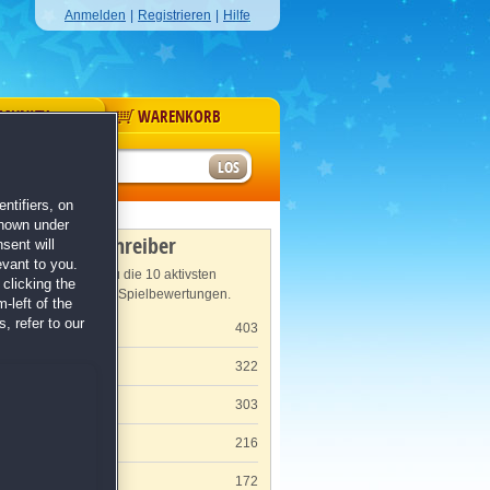
Anmelden
|
Registrieren
|
Hilfe
MUNITY
WARENKORB
r
ntifiers, on
shown under
Meisterschreiber
sent will
evant to you.
Hier findest du die 10 aktivsten
clicking the
Verfasser von Spielbewertungen.
-left of the
, refer to our
Claudia K.
403
Claudia S.
322
O. P.
303
Corinna K.
216
Jochen S.
172