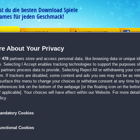
est du die besten Download Spiele
ames für jeden Geschmack!
G
ONLINESPIELE
VORTEILSKARTE
COM
e About Your Privacy
ement
Logik
Mahjong
Action
Solitaire
Abenteue
r
478
partners store and access personal data, like browsing data or unique ide
e. Selecting I Accept enables tracking technologies to support the purposes 
n zu dem Spiel Dark Tales: Die Geister
partners process data to provide. Selecting Reject All or withdrawing your con
em. If trackers are disabled, some content and ads you see may not be as rel
Allan Poe
surface this menu to change your choices or withdraw consent at any time by 
erences link on the bottom of the webpage [or the floating icon on the bottom
 applicable]. Your choices will have effect within our Website. For more details
icy.
4
andatory Cookies
unctional Cookies