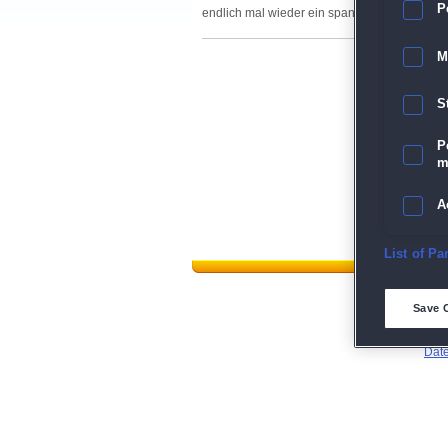
P
endlich mal wieder ein spannender "Dark Tal
M
S
P
m
A
E
List of Pa
D
Save 
M
Dat
L
I