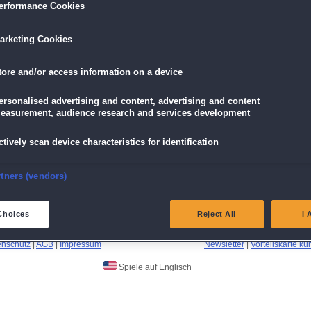
erformance Cookies
es".
arketing Cookies
Zur Spielbeschreibung
tore and/or access information on a device
ersonalised advertising and content, advertising and content
easurement, audience research and services development
ctively scan device characteristics for identification
nsure security, prevent and detect fraud, and fix errors
rtners (vendors)
eliver and present advertising and content
Choices
Reject All
I 
atch and combine data from other data sources
enschutz
|
AGB
|
Impressum
Newsletter
|
Vorteilskarte k
Spiele auf Englisch
ink different devices
dentify devices based on information transmitted automatically