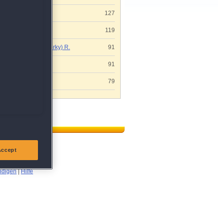
Beatrice H.
127
Ingeborg P.
119
Gaby (Webworky) R.
91
Susanne S.
91
Raimund O.
79
Accept
ündigen
|
Hilfe