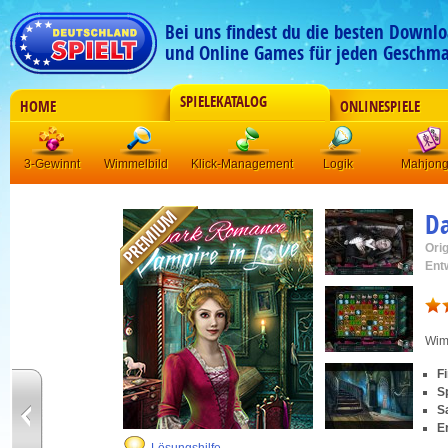
Bei uns findest du die besten Downlo
und Online Games für jeden Geschma
SPIELEKATALOG
HOME
ONLINESPIELE
3-Gewinnt
Wimmelbild
Klick-Management
Logik
Mahjon
D
Orig
Ent
Wim
F
S
S
E