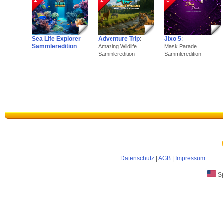
1
2
3
Sea Life Explorer
Adventure Trip
:
Jixo 5
:
Sammleredition
Amazing Wildlife
Mask Parade
Sammleredition
Sammleredition
Datenschutz
|
AGB
|
Impressum
Sp