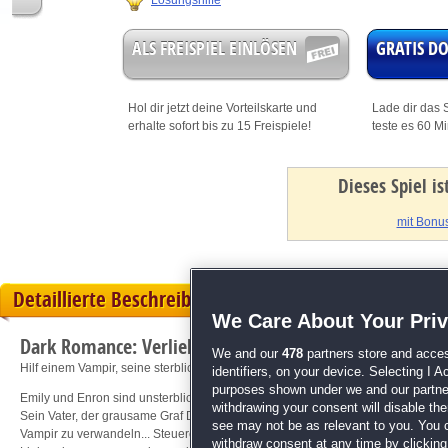
Lösungshilfe
ALS FREISPIEL EINLÖSEN
GRATIS 
Hol dir jetzt deine
Vorteilskarte
und
Lade dir das S
erhalte sofort bis zu 15 Freispiele!
teste es 60 M
Dieses Spiel i
mit Bonus
Detaillierte Beschreibung
We Care About Your Pri
Dark Romance: Verliebter Vampir
We and our
478
partners store and acces
Hilf einem Vampir, seine sterbliche Geliebte zu retten!
identifiers, on your device. Selecting I 
purposes shown under we and our partners
Emily und Enron sind unsterblich verliebt! Nur eins steht ihrem Glück noch im
withdrawing your consent will disable th
Sein Vater, der grausame Graf Dracula, ist alles andere als begeistert vom Lie
see may not be as relevant to you. You 
Vampir zu verwandeln... Steuere Emily und Enron durch dieses hinreißende W
withdraw consent at any time by clickin