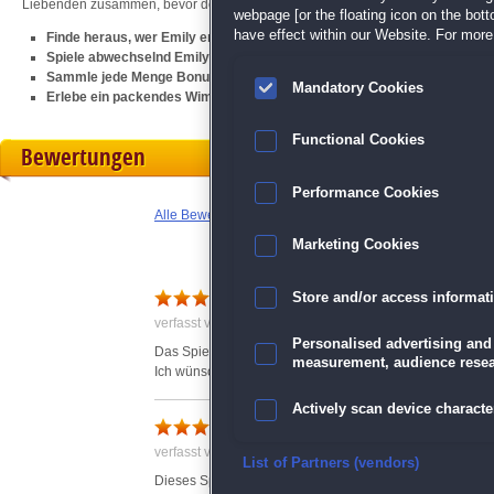
Liebenden zusammen, bevor der Graf seine finsteren Pläne in die Tat umsetzt!
webpage [or the floating icon on the botto
have effect within our Website. For more 
Finde heraus, wer Emily entführt hat und wo sie ist
Spiele abwechselnd Emily und Enron, um so knifflige Rätsel zu lösen
Sammle jede Menge Bonusgegenstände und hol dir tolle Trophäen
Mandatory Cookies
Erlebe ein packendes Wimmelbild-Spiel, das zu Herzen geht
Functional Cookies
Bewertungen
Performance Cookies
Alle Bewertungen anzeigen
Marketing Cookies
sehr schönes Spiel
Store and/or access informat
verfasst von Jessica am 26.02.2015 um 22:44
Personalised advertising and
Das Spiel ist spannend! Sehr spannend! ich habe gedacht
measurement, audience resea
Ich wünsche mir ein Teil 2 ! Ich kann nicht aufhören. Sei
Actively scan device character
Schönes Spiel
verfasst von Regina am 15.06.2015 um 22:13
Ensure security, prevent and d
List of Partners (vendors)
Dieses Spiel ist wunderschön umgesetzt.Könnte etwas knif