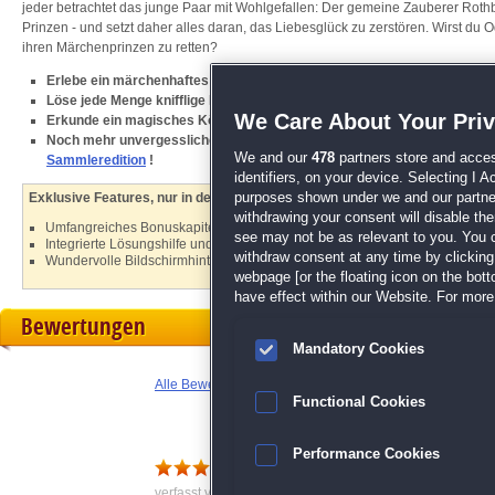
jeder betrachtet das junge Paar mit Wohlgefallen: Der gemeine Zauberer Rothb
Prinzen - und setzt daher alles daran, das Liebesglück zu zerstören. Wirst du O
ihren Märchenprinzen zu retten?
Erlebe ein märchenhaftes Wimmelbild-Abenteuer
Löse jede Menge knifflige Minispiele und Rätsel
We Care About Your Pri
Erkunde ein magisches Königreich voller Geheimnisse
Noch mehr unvergessliche Wimmelbild-Romantik erwartet dich im Vor
We and our
478
partners store and acces
Sammleredition
!
identifiers, on your device. Selecting I 
purposes shown under we and our partners
Exklusive Features, nur in der Sammleredition:
withdrawing your consent will disable th
Umfangreiches Bonuskapitel und zusätzliche Suchobjekte
see may not be as relevant to you. You 
Integrierte Lösungshilfe und Soundtrack
withdraw consent at any time by clickin
Wundervolle Bildschirmhintergründe und Konzeptzeichnungen
webpage [or the floating icon on the botto
have effect within our Website. For more 
Bewertungen
Mandatory Cookies
Alle Bewertungen anzeigen
Functional Cookies
Performance Cookies
Super Spiel
verfasst von Anonym am 23.11.2016 um 13:08