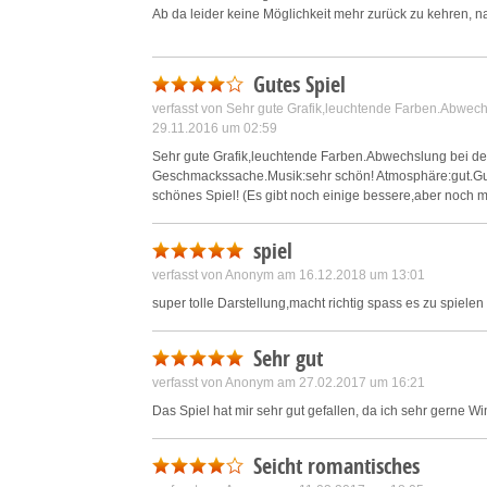
Ab da leider keine Möglichkeit mehr zurück zu kehren, 
3 Sterne gebe ich weil die bisherigen Minispiele neu ve
Gutes Spiel
Aber wer weiss, was noch für frustierende Fehler im Spie
verfasst von Sehr gute Grafik,leuchtende Farben.Abwech
29.11.2016 um 02:59
mfg.
O.P.
Sehr gute Grafik,leuchtende Farben.Abwechslung bei de
Geschmackssache.Musik:sehr schön! Atmosphäre:gut.Gute 
schönes Spiel! (Es gibt noch einige bessere,aber noch m
spiel
verfasst von Anonym am 16.12.2018 um 13:01
super tolle Darstellung,macht richtig spass es zu spielen
Sehr gut
verfasst von Anonym am 27.02.2017 um 16:21
Das Spiel hat mir sehr gut gefallen, da ich sehr gerne W
Seicht romantisches