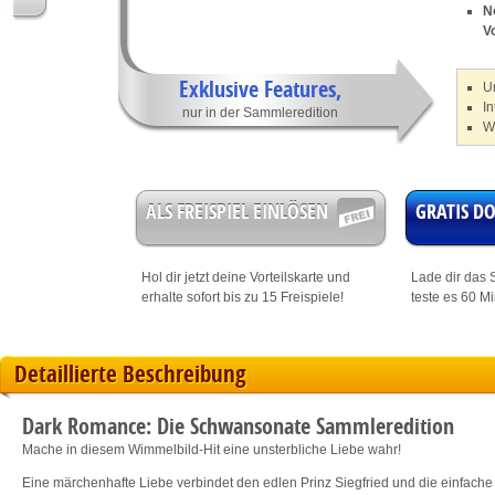
N
V
Exklusive Features,
U
I
nur in der Sammleredition
W
ALS FREISPIEL EINLÖSEN
GRATIS 
Hol dir jetzt deine
Vorteilskarte
und
Lade dir das S
erhalte sofort bis zu 15 Freispiele!
teste es 60 M
Detaillierte Beschreibung
Dark Romance: Die Schwansonate Sammleredition
Mache in diesem Wimmelbild-Hit eine unsterbliche Liebe wahr!
Eine märchenhafte Liebe verbindet den edlen Prinz Siegfried und die einfach