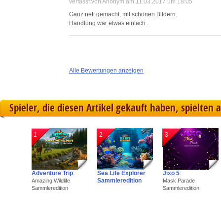
verfasst von Anonym am 11.03.2017 um 18:05
Ganz nett gemacht, mit schönen Bildern.
Handlung war etwas einfach .
Alle Bewertungen anzeigen
Spieler, die diesen Artikel gekauft haben, spielten 
1
2
3
Adventure Trip
:
Sea Life Explorer
Jixo 5
:
Sammleredition
Amazing Wildlife
Mask Parade
Sammleredition
Sammleredition