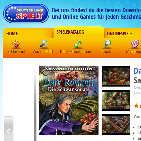
Bei uns findest du die besten Downlo
und Online Games für jeden Geschma
SPIELEKATALOG
HOME
ONLINESPIELE
3-Gewinnt
Wimmelbild
Klick-Management
Logik
Mahjon
D
Sa
Orig
Ent
Wim
E
L
E