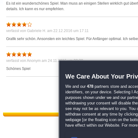
Es ist ein wunderschönes Spiel. Man muss an einigen Stellen wirklich gut über
details. Ich kann es nur empfehlen.
verfasst von
Gabriele H.
am 22.12.2016 um 17:11
Grafik sehr schön. Ansonsten ein leichtes Spiel. Für Anfänger optimal. Ich selbe
verfasst von
Anonym
am 24.11.2016 um 09:39
Schönes Spiel
We Care About Your Pri
We and our
478
partners store and acces
identifiers, on your device. Selecting I 
purposes shown under we and our partners
withdrawing your consent will disable th
see may not be as relevant to you. You 
withdraw consent at any time by clickin
webpage [or the floating icon on the botto
have effect within our Website. For more 