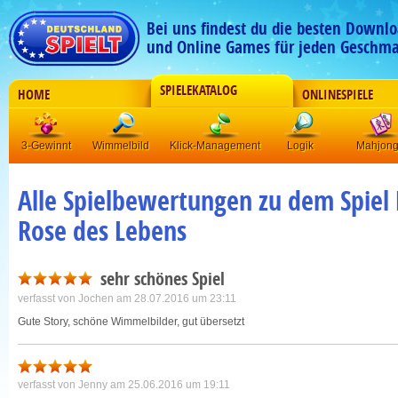
Bei uns findest du die besten Downlo
und Online Games für jeden Geschma
SPIELEKATALOG
HOME
ONLINESPIELE
3-Gewinnt
Wimmelbild
Klick-Management
Logik
Mahjon
Alle Spielbewertungen zu dem Spiel
Rose des Lebens
sehr schönes Spiel
verfasst von
Jochen
am 28.07.2016 um 23:11
Gute Story, schöne Wimmelbilder, gut übersetzt
verfasst von
Jenny
am 25.06.2016 um 19:11