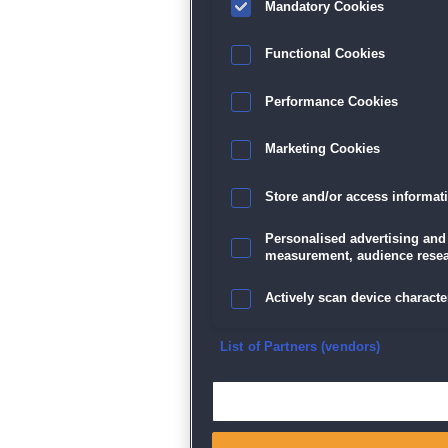
Mandatory Cookies
Datenschutz
|
AGB
|
Impressum
Sp
Functional Cookies
Performance Cookies
Marketing Cookies
Store and/or access informat
Personalised advertising and
measurement, audience resea
Actively scan device character
Ensure security, prevent and d
List of Partners (vendors)
Deliver and present advertisi
Match and combine data from