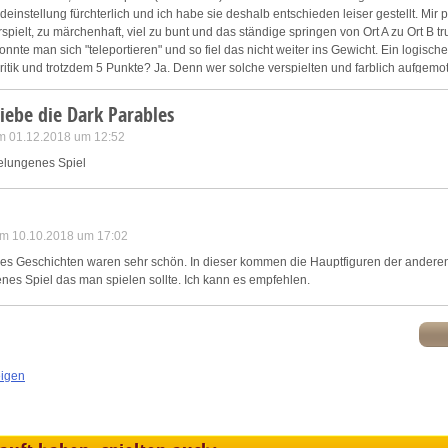
deinstellung fürchterlich und ich habe sie deshalb entschieden leiser gestellt. Mir 
rspielt, zu märchenhaft, viel zu bunt und das ständige springen von Ort A zu Ort B tr
onnte man sich "teleportieren" und so fiel das nicht weiter ins Gewicht. Ein logisc
ritik und trotzdem 5 Punkte? Ja. Denn wer solche verspielten und farblich aufgemo
ne Kosten! Mal sehen ob es einen nächsten Teil gibt und wie dieser ausfällt. Ich wü
henken. Die mögen so etwas.
liebe die Dark Parables
m 01.12.2018 um 12:52
gelungenes Spiel
 am 10.10.2018 um 17:02
bles Geschichten waren sehr schön. In dieser kommen die Hauptfiguren der ander
enes Spiel das man spielen sollte. Ich kann es empfehlen.
eigen