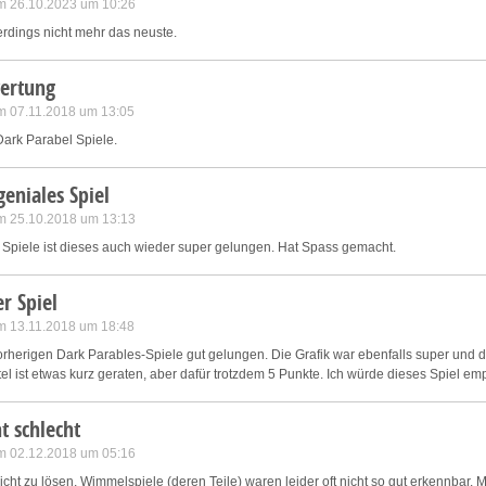
m 26.10.2023 um 10:26
erdings nicht mehr das neuste.
ertung
m 07.11.2018 um 13:05
 Dark Parabel Spiele.
geniales Spiel
m 25.10.2018 um 13:13
 Spiele ist dieses auch wieder super gelungen. Hat Spass gemacht.
r Spiel
m 13.11.2018 um 18:48
vorherigen Dark Parables-Spiele gut gelungen. Die Grafik war ebenfalls super und d
l ist etwas kurz geraten, aber dafür trotzdem 5 Punkte. Ich würde dieses Spiel em
t schlecht
m 02.12.2018 um 05:16
eicht zu lösen, Wimmelspiele (deren Teile) waren leider oft nicht so gut erkennbar. M