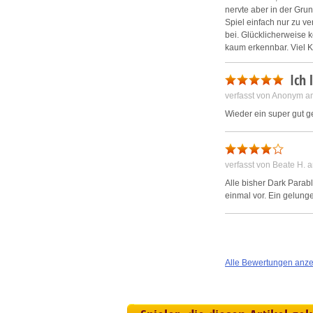
nervte aber in der Grun
Spiel einfach nur zu ve
bei. Glücklicherweise k
kaum erkennbar. Viel K
kommt hier voll auf sei
und meinen Kindern sc
Ich 
verfasst von Anonym a
Wieder ein super gut 
verfasst von Beate H.
Alle bisher Dark Para
einmal vor. Ein gelung
Alle Bewertungen anz