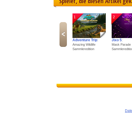
Spieler, die diesen Artikel ge
1
2
Adventure Trip
:
Jixo 5
:
Amazing Wildlife
Mask Parade
Sammleredition
Sammlereditio
Dat