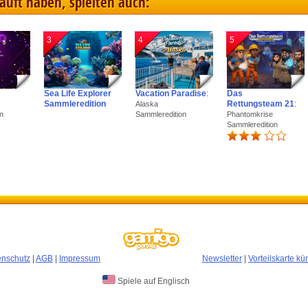
kauft haben, spielten auch:
3
4
5
Sea Life Explorer
Vacation Paradise
:
Das
Sammleredition
Rettungsteam 21
:
Alaska
n
Sammleredition
Phantomkrise
Sammleredition
enschutz
|
AGB
|
Impressum
Newsletter
|
Vorteilskarte k
Spiele auf Englisch