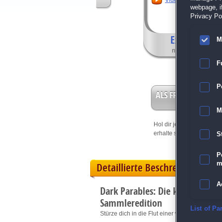
Video anschauen
webpage, if
Privacy Pol
Exklusive Fea
M
nur in der Sammle
F
P
ALS FREISPIEL EIN
M
Hol dir jetzt deine
Vorteil
erhalte sofort bis zu 15 Fr
S
P
m
Detaillierte Beschreibung
A
Dark Parables: Die kleine Meer
Sammleredition
E
List of Pa
Stürze dich in die Flut einer wunderbaren Un