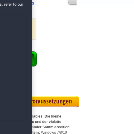
Parables: Rapunzels
, refer to our
uskapitel
ENKORB
 Vollversion
rteilskarte
Systemvoraussetzungen
Für Dark Parables: Die kleine
Meerjungfrau und der violette
Gezeitensammler Sammleredition:
Betriebssystem:
Windows 7/8/10