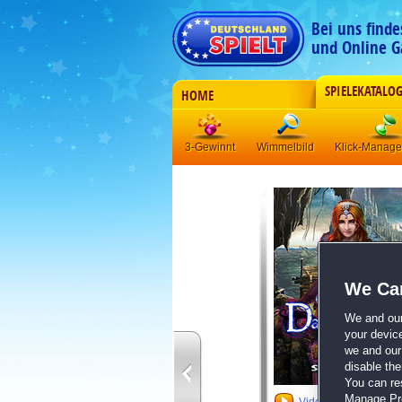
Bei uns find
und Online G
SPIELEKATALO
HOME
3-Gewinnt
Wimmelbild
Klick-Manag
We Car
We and ou
your devic
we and our 
disable th
You can re
Manage Pref