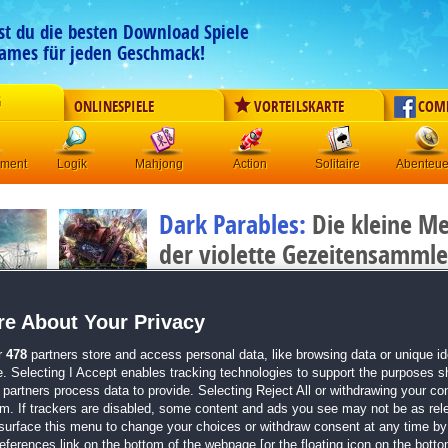
est du die besten Download Spiele
ames für jeden Geschmack!
G
ONLINESPIELE
VORTEILSKARTE
COM
ement
Logik
Mahjong
Action
Solitaire
Abenteue
Dark Parables:
Die kleine M
der violette Gezeitensamml
Originaltitel:
Dark Parables: The Little Mermaid and th
Entwickler:
Big Fish Games
e About Your Privacy
von
13 Mitgliedern
r
478
partners store and access personal data, like browsing data or unique ide
Wimmelbild
| Größe: 828.3 MB
e. Selecting I Accept enables tracking technologies to support the purposes 
partners process data to provide. Selecting Reject All or withdrawing your con
Erkunde die faszinierende Unterwasser-Wimmelb
em. If trackers are disabled, some content and ads you see may not be as rel
Löse zahlreiche Minispiele, um die Quelle der Flu
surface this menu to change your choices or withdraw consent at any time by 
Finde heraus, was es mit dem Gezeitensammler a
erences link on the bottom of the webpage [or the floating icon on the bottom