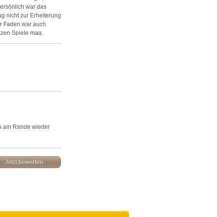
persönlich war das
ug nicht zur Erheiterung
her Faden war auch
tzen Spiele mag,
rde es wieder kaufen -
en am Rande wieder
Jetzt bewerten