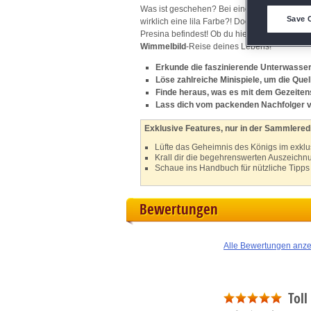
Was ist geschehen? Bei einer entspannten Pad
D
Save 
wirklich eine lila Farbe?! Doch viel wichtiger
Presina befindest! Ob du hier den Ursprung de
M
Wimmelbild
-Reise deines Lebens!
Erkunde die faszinierende Unterwasse
L
Löse zahlreiche Minispiele, um die Quell
Finde heraus, was es mit dem Gezeiten
Lass dich vom packenden Nachfolger 
I
Exklusive Features, nur in der Sammleredi
S
Lüfte das Geheimnis des Königs im exklu
Krall dir die begehrenswerten Auszeich
Schaue ins Handbuch für nützliche Tipps
Sho
Bewertungen
Alle Bewertungen anz
Toll