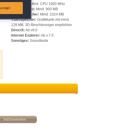
Prozessor:
Mind. CPU 1600 MHz
Accept
h
Speicherplatz:
Mind. 900 MB
Arbeitsspeicher:
Mind. 1024 MB
Videospeicher:
Grafikkarte mit mind.
128 MB, 3D-Beschleuniger empfohlen
DirectX:
Ab v9.0
Internet Explorer:
Ab v.7.0
Sonstiges:
Soundkarte
Jetzt bewerten