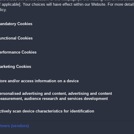
Lass dich vom packenden Nachfolger von
Dark 
 applicable]. Your choices will have effect within our Website. For more details
Gesang
mitreißen
icy.
tures,
Lüfte das Geheimnis des Königs im exklusiven Bon
andatory Cookies
Krall dir die begehrenswerten Auszeichnungen
redition
Schaue ins Handbuch für nützliche Tipps
unctional Cookies
erformance Cookies
LÖSEN
GRATIS DOWNLOADEN
IN DEN WAR
arketing Cookies
19,90 €
skarte
und
Lade dir das Spiel jetzt herunter und
für die
eispiele!
teste es 60 Minuten lang kostenlos!
tore and/or access information on a device
11,90 €
mit der
Vo
ersonalised advertising and content, advertising and content
easurement, audience research and services development
ctively scan device characteristics for identification
jungfrau und der violette Gezeitensammler
nsure security, prevent and detect fraud, and fix errors
rtners (vendors)
terwasserwelt!