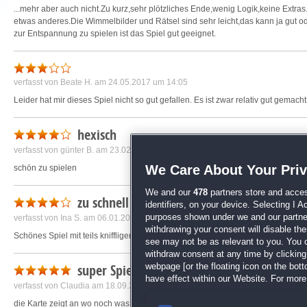
...mehr aber auch nicht.Zu kurz,sehr plötzliches Ende,wenig Logik,keine Extras.
etwas anderes.Die Wimmelbilder und Rätsel sind sehr leicht,das kann ja gut o
zur Entspannung zu spielen ist das Spiel gut geeignet.
verfasst von
Beate H.
am 24.05.2017 um 14:05
Leider hat mir dieses Spiel nicht so gut gefallen. Es ist zwar relativ gut gemac
hexisch
verfasst von
günter B.
am 23.02.2020 um 09:53
We Care About Your Pri
schön zu spielen
We and our
478
partners store and acces
zu schnell durchgespielt
identifiers, on your device. Selecting I 
purposes shown under we and our partners
verfasst von
Ina S.
am 06.01.2017 um 18:03
withdrawing your consent will disable th
Schönes Spiel mit teils kniffligen Wimmelbildern. Aber leider viel zu kurz, ist in
see may not be as relevant to you. You 
withdraw consent at any time by clickin
super Spiel
webpage [or the floating icon on the botto
have effect within our Website. For more 
verfasst von
Claudia
am 18.09.2016 um 17:59
die Karte zeigt an wo noch was zu erledigen ist. Auch die Minispiele sind supe