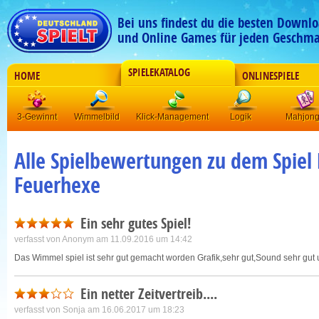
Bei uns findest du die besten Downlo
und Online Games für jeden Geschma
SPIELEKATALOG
HOME
ONLINESPIELE
3-Gewinnt
Wimmelbild
Klick-Management
Logik
Mahjon
Alle Spielbewertungen zu dem Spiel 
Feuerhexe
Ein sehr gutes Spiel!
verfasst von
Anonym
am 11.09.2016 um 14:42
Das Wimmel spiel ist sehr gut gemacht worden Grafik,sehr gut,Sound sehr gut
Ein netter Zeitvertreib....
verfasst von
Sonja
am 16.06.2017 um 18:23