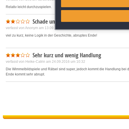
Relativ leicht durchzuspielen.
Link different devices
Schade ums Geld
Identify devices based on inf
verfasst von
Anonym
am 13.09.2016 um 09:29
viel zu kurz, keine Logik in der Geschichte, abruptes Ende!
Save and communicate priva
Sehr kurz und wenig Handlung
verfasst von
Heike-Catrin
am 24.09.2016 um 10:32
Die Wimmelbildspiele und Rätsel sind super, jedoch kommt die Handlung bei di
Ende kommt sehr abrupt.