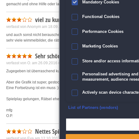
Mandatory Cookies
gemacht und ohne Hilfe oder langes Nachdenken zu schaffen. Nur schade, d
Functional Cookies
viel zu kurz...
verfasst von
Anonym
am 18.09.2016 um 19:45
Performance Cookies
und auch sonst nicht berauschend, für mich zumindest nicht. schade .
sehr viele wimmelbilder, die rätsel relativ leicht und man ist wirklich sehr schne
Marketing Cookies
Sehr schön
Store and/or access informat
verfasst von
O.
am 26.09.2016 um 18:55
Zugegeben ist überraschend kurz.
Personalised advertising and
measurement, audience resea
Aber die Grafik ist super, gestochen scharf.
Eine Fortsetzung ist ein muss :)
Actively scan device character
Spielplay gelungen, Rätsel ehe leicht.
Ensure security, prevent and d
List of Partners (vendors)
mfg
O.P.
Deliver and present advertisi
Nettes Spiel
Match and combine data from
verfasst von
Eva
am 12.10.2017 um 13:53