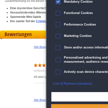
Zusammenhang es mit diesen Verbrechen hat!
Mandatory Cookies
Eine mysteriöse Geschichte
Herausforderndes Wimmelbild-Spiel
Functional Cookies
Spannende Mini-Spiele
Der zweite Teil der
Criminal Archives
-Serie
Performance Cookies
Bewertungen
Marketing Cookies
Alle Bewertungen anzeigen
Store and/or access informat
Personalised advertising and
measurement, audience resea
Criminal Archives
verfasst von Anonym am 11.11.2023 um 15:48
Actively scan device character
Alt aber gut
Ensure security, prevent and d
List of Partners (vendors)
Deliver and present advertisi
Alle Bewertungen anzeigen
Match and combine data from