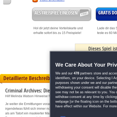
Video anschauen
ALS FREISPIEL EINLÖSEN
GRATIS 
Hol dir jetzt deine
Vorteilskarte
und
Lade dir das S
erhalte sofort bis zu 15 Freispiele!
teste es 60 M
Dieses Spiel i
mit Bonus
We Care About Your Pri
We and our
478
partners store and acces
Detaillierte Beschreibung
identifiers, on your device. Selecting I 
purposes shown under we and our partners
withdrawing your consent will disable th
Criminal Archives: Die Alphabetmorde
see may not be as relevant to you. You 
Hilf Melinda Watson Hinweise für die Ermittlung zu finden!
withdraw consent at any time by clickin
webpage [or the floating icon on the botto
Je weiter die Ermittlungen voranschreiten, desto offensichtlicher wird, dass die
have effect within our Website. For more 
irgendetwas fühlt sich immer noch nicht richtig an. Ein Einbruch in eines der 
als am Tatort ein maskierter Mann gesichtet wird. Finde heraus, wonach dies