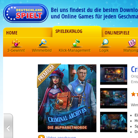
Bei uns findest du die besten Downlo
und Online Games für jeden Geschma
SPIELEKATALOG
HOME
ONLINESPIELE
3-Gewinnt
Wimmelbild
Klick-Management
Logik
Mahjon
Cr
Orig
Ent
Wim
E
H
S
D