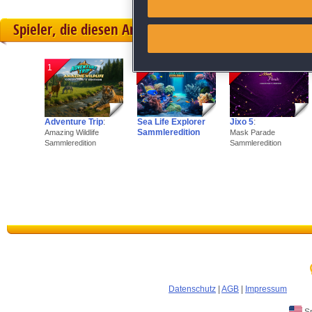
Spieler, die diesen Artikel gekauft haben, spielten 
Link different devices
Identify devices based on inf
1
2
3
Save and communicate priva
Adventure Trip
:
Sea Life Explorer
Jixo 5
:
Sammleredition
Amazing Wildlife
Mask Parade
Sammleredition
Sammleredition
Datenschutz
|
AGB
|
Impressum