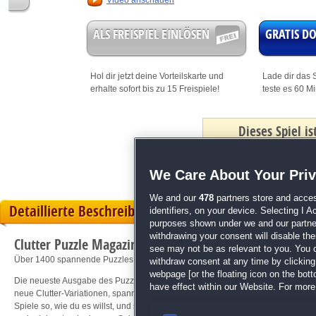
Video anschauen
ALS FREISPIEL EINLÖSEN
GRATIS 
Hol dir jetzt deine
Vorteilskarte
und
Lade dir das S
erhalte sofort bis zu 15 Freispiele!
teste es 60 M
Dieses Spiel i
mit Bonus
We Care About Your Pri
We and our
478
partners store and acces
Detaillierte Beschreibung
identifiers, on your device. Selecting I 
purposes shown under we and our partners
withdrawing your consent will disable th
Clutter Puzzle Magazine Vol. 15 No. 1
see may not be as relevant to you. You 
Über 1400 spannende Puzzles in der neuesten Magazin-Ausgabe!
withdraw consent at any time by clickin
webpage [or the floating icon on the botto
Die neueste Ausgabe des Puzzle-Magazins bietet über 1400 abwechslungsreic
have effect within our Website. For more 
neue Clutter-Variationen, spannende "Finde die Unterschiede"-Puzzles, Slider
Spiele so, wie du es willst, und sammle deine Lieblingspuzzles für endlosen Spi