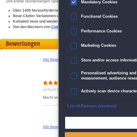
und erlebe stundenlangen Spielspaß mit der neuesten Ausgabe des Puzzle-M
Mandatory Cookies
Über 1400 herausfordernde Puzzles
Neue Clutter-Variationen und alte Favoriten
Functional Cookies
Komplett neue und wiederholbare "Finde die Unterschiede"-Puzzles
Von den Machern von
Clutter RefleXIVe: The Diceman Cometh
Performance Cookies
Bewertungen
Marketing Cookies
Alle Bewertungen anzeigen
Store and/or access informat
Personalised advertising and
measurement, audience resea
Super
verfasst von Anonym am 14.08.2024 um 14:27
Actively scan device character
Macht sehr viel Spaß und ist interessant zu spielen
Ensure security, prevent and d
List of Partners (vendors)
Deliver and present advertisi
Alle Bewertungen anzeigen
Match and combine data from