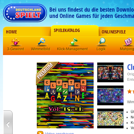
Bei uns findest du die besten Downlo
und Online Games für jeden Geschma
SPIELEKATALOG
HOME
ONLINESPIELE
3-Gewinnt
Wimmelbild
Klick-Management
Logik
Mahjon
Cl
Orig
Ent
Wim
Ü
N
K
V