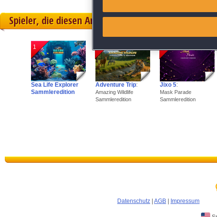
Spieler, die diesen Artikel gekauft haben, spielten 
Link different devices
Identify devices based on inf
1
2
3
Save and communicate priva
Sea Life Explorer
Adventure Trip
:
Jixo 5
:
Sammleredition
Amazing Wildlife
Mask Parade
Sammleredition
Sammleredition
Datenschutz
|
AGB
|
Impressum