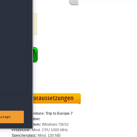
s
ENKORB
 Vollversion
rteilskarte
Systemvoraussetzungen
Für Big Adventure: Trip to Europe 7
Accept
Sammleredition:
Betriebssystem:
Windows 7/8/10
Prozessor:
Mind. CPU 1000 MHz
Speicherplatz:
Mind. 100 MB