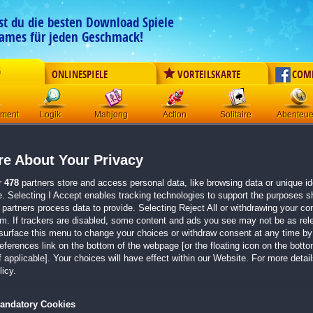
est du die besten Download Spiele
ames für jeden Geschmack!
G
ONLINESPIELE
VORTEILSKARTE
COM
ement
Logik
Mahjong
Action
Solitaire
Abenteue
Big Adventure:
Trip to Europ
e About Your Privacy
Sammleredition
r
478
partners store and access personal data, like browsing data or unique ide
Originaltitel:
Big Adventure: Trip to Europe 7 Collector
e. Selecting I Accept enables tracking technologies to support the purposes 
Entwickler:
AviGames
partners process data to provide. Selecting Reject All or withdrawing your con
em. If trackers are disabled, some content and ads you see may not be as rel
surface this menu to change your choices or withdraw consent at any time by 
von 1 Mitglied
erences link on the bottom of the webpage [or the floating icon on the bottom
 applicable]. Your choices will have effect within our Website. For more details
Wimmelbild
| Größe: 454.5 MB
icy.
Erkunde atemberaubende Orte in ganz Europa
Löse herausfordernde Mini-Spiele und finde ver
andatory Cookies
Sammle besondere Souvenirs als Andenken