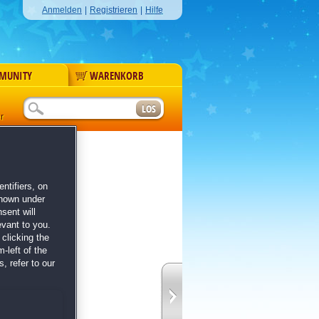
Anmelden
|
Registrieren
|
Hilfe
MUNITY
WARENKORB
r
e 7
ntifiers, on
's Edition
shown under
sent will
evant to you.
clicking the
-left of the
, refer to our
borgene Objekte