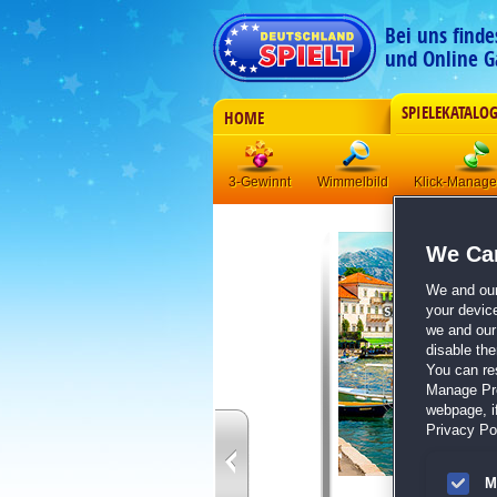
Bei uns find
und Online G
SPIELEKATALO
HOME
3-Gewinnt
Wimmelbild
Klick-Manag
We Car
We and ou
your devic
we and our 
disable th
You can re
Manage Pref
webpage, if
Privacy Pol
M