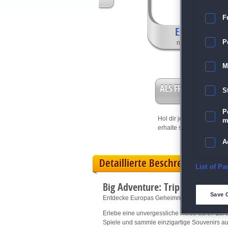
F
Exklusive Fea
P
nur in der Sammle
M
ALS FREISPIEL EIN
S
P
Hol dir jetzt deine
Vorteil
m
erhalte sofort bis zu 15 Fr
A
Detaillierte Beschreibung
E
List of Pa
Big Adventure: Trip to Europe 
D
Save 
Entdecke Europas Geheimnisse und löse sp
Erlebe eine unvergessliche Reise durch Euro
M
Spiele und sammle einzigartige Souvenirs au