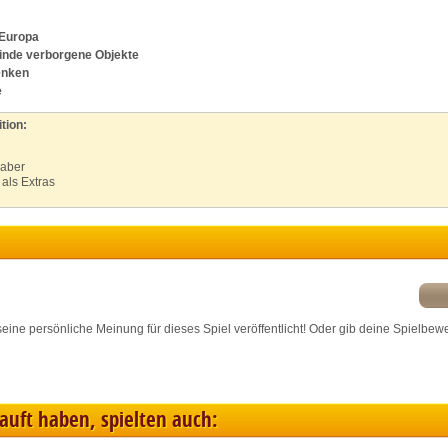
ink different devices
 Europa
finde verborgene Objekte
dentify devices based on information transmitted automatically
enken
e
ave and communicate privacy choices
tion:
haber
w Purposes
als Extras
r seine persönliche Meinung für dieses Spiel veröffentlicht! Oder gib deine Spielbew
kauft haben, spielten auch: