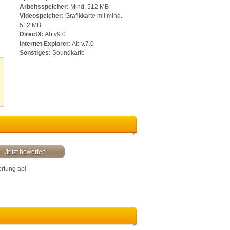
Arbeitsspeicher:
Mind. 512 MB
Videospeicher:
Grafikkarte mit mind.
512 MB
DirectX:
Ab v9.0
Internet Explorer:
Ab v.7.0
Sonstiges:
Soundkarte
Jetzt bewerten
ertung ab!