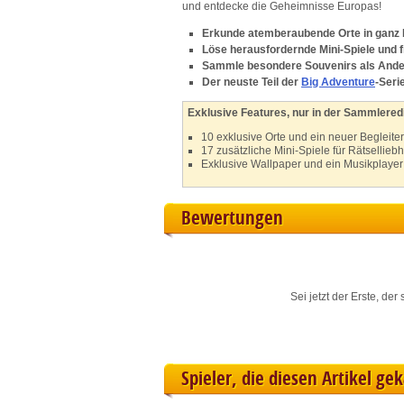
und entdecke die Geheimnisse Europas!
L
Erkunde atemberaubende Orte in ganz
Löse herausfordernde Mini-Spiele und 
I
Sammle besondere Souvenirs als And
Der neuste Teil der
Big Adventure
-Seri
S
Exklusive Features, nur in der Sammleredi
10 exklusive Orte und ein neuer Begleiter
17 zusätzliche Mini-Spiele für Rätsellieb
Sho
Exklusive Wallpaper und ein Musikplayer 
Bewertungen
Sei jetzt der Erste, de
Spieler, die diesen Artikel ge