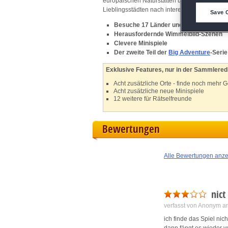
europäischen Naturstätten und vieles mehr. D
D
Lieblingsstädten nach interessanten Gegenst
Save 
Besuche 17 Länder und 28 verschieden
M
Herausfordernde Wimmelbild-Szenen
Clevere Minispiele
Der zweite Teil der
Big Adventure
-Serie
L
Exklusive Features, nur in der Sammleredi
I
Acht zusätzliche Orte - finde noch mehr
Acht zusätzliche neue Minispiele
12 weitere für Rätselfreunde
S
Bewertungen
Sho
Alle Bewertungen anz
nict
verfasst von Anonym a
ich finde das Spiel nic