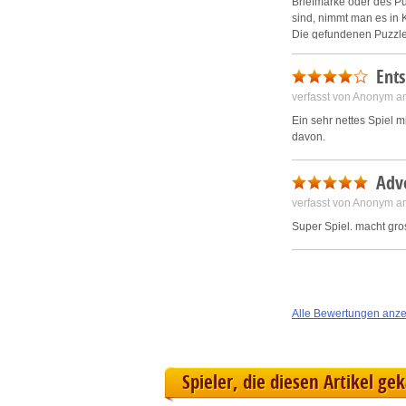
Briefmarke oder des Pu
sind, nimmt man es in 
Die gefundenen Puzzle
Ansonsten macht es seh
Ent
verfasst von Anonym a
Ein sehr nettes Spiel m
davon.
Adv
verfasst von Anonym a
Super Spiel. macht gr
Alle Bewertungen anz
Spieler, die diesen Artikel ge