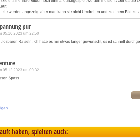
zzleteils mehrere Bilder noch einmal durchgespielt werden müssen. Aber da die Or
Kauf.
teile werden angezeigt aber man kann sie nicht Umdrehen und zu einem Bild zu
r viel Spaß.
spannung pur
m 05.10.2023 um 22:50
it lösbaren Rätseln. Ich hätte es mir etwas länger gewünscht, es ist schnell durchg
enture
m 05.12.2023 um 09:32
ossen Spass
eigen
kauft haben, spielten auch: