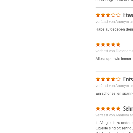
dann fängt es wieder 
Etwa
verfasst von Anonym a
Habe aufgegeben denn 
verfasst von Dieter am
Alles super wie immer
Ent
verfasst von Anonym a
Ein schönes, entspanne
Seh
verfasst von Anonym a
Im Vergleich zu andere
Objekte sind oft sehr g