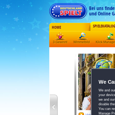
Bei uns find
und Online G
SPIELEKATALO
HOME
3-Gewinnt
Wimmelbild
Klick-Manag
We Car
We and ou
your devic
we and our 
disable th
You can re
Manage Pref