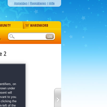
Anmelden
|
Registrieren
|
Hilfe
MUNITY
WARENKORB
r
e 2
's Edition
ntifiers, on
shown under
sent will
evant to you.
clicking the
-left of the