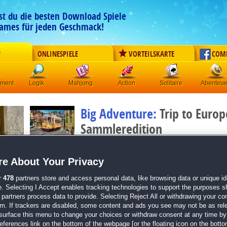
est du die besten Download Spiele
ames für jeden Geschmack!
G
ONLINESPIELE
VORTEILSKARTE
COM
ement
Logik
Mahjong
Action
Solitaire
Abenteue
Big Adventure:
Trip to Europ
Sammleredition
Originaltitel:
Big Adventure: Trip to Europe 2 Collector
Entwickler:
AviGames
e About Your Privacy
von
9 Mitgliedern
r
478
partners store and access personal data, like browsing data or unique ide
e. Selecting I Accept enables tracking technologies to support the purposes 
Wimmelbild
| Größe: 309.1 MB
partners process data to provide. Selecting Reject All or withdrawing your con
Besuche 17 Länder und 28 verschiedene Städte
em. If trackers are disabled, some content and ads you see may not be as rel
Herausfordernde Wimmelbild-Szenen
surface this menu to change your choices or withdraw consent at any time by 
Clevere Minispiele
erences link on the bottom of the webpage [or the floating icon on the bottom