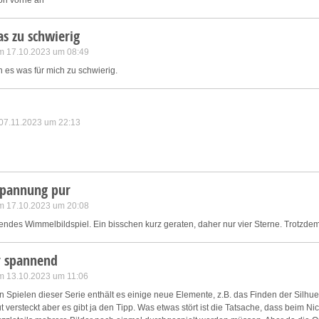
von vorne an
s zu schwierig
m 17.10.2023 um 08:49
es was für mich zu schwierig.
 07.11.2023 um 22:13
spannung pur
m 17.10.2023 um 20:08
ndes Wimmelbildspiel. Ein bisschen kurz geraten, daher nur vier Sterne. Trotzde
r spannend
m 13.10.2023 um 11:06
n Spielen dieser Serie enthält es einige neue Elemente, z.B. das Finden der Silhu
ut versteckt aber es gibt ja den Tipp. Was etwas stört ist die Tatsache, dass beim Ni