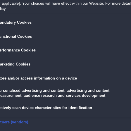
Der zweite Teil der
Big Adventure
-Serie
 applicable]. Your choices will have effect within our Website. For more details
icy.
tures,
Acht zusätzliche Orte - finde noch mehr Gegenstä
andatory Cookies
Acht zusätzliche neue Minispiele
redition
12 weitere für Rätselfreunde
unctional Cookies
LÖSEN
GRATIS DOWNLOADEN
IN DEN WAR
erformance Cookies
arketing Cookies
19,90 €
skarte
und
Lade dir das Spiel jetzt herunter und
für die
eispiele!
teste es 60 Minuten lang kostenlos!
11,90 €
mit der
Vo
tore and/or access information on a device
ersonalised advertising and content, advertising and content
easurement, audience research and services development
ition
ctively scan device characteristics for identification
Paris, siehst den Pena-Palast in Portugal, genießt einen Spaziergang in Brügge 
nsure security, prevent and detect fraud, and fix errors
rtners (vendors)
sabon, besichtigst mehr als drei interessante Museen, siehst die besten