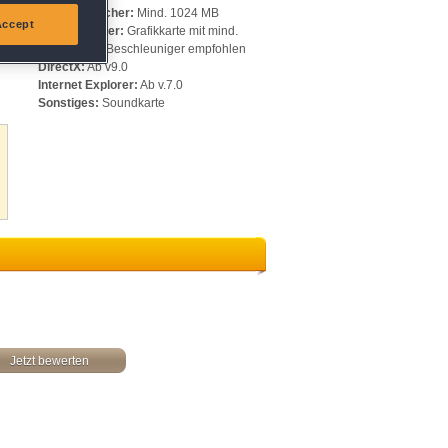
Arbeitsspeicher:
Mind. 1024 MB
Accept
Videospeicher:
Grafikkarte mit mind.
512 MB, 3D-Beschleuniger empfohlen
DirectX:
Ab v9.0
Internet Explorer:
Ab v.7.0
Sonstiges:
Soundkarte
Jetzt bewerten