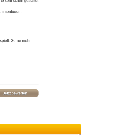
te sehr schön gestaltet
sammenfügen.
espielt. Gerne mehr
Jetzt bewerten