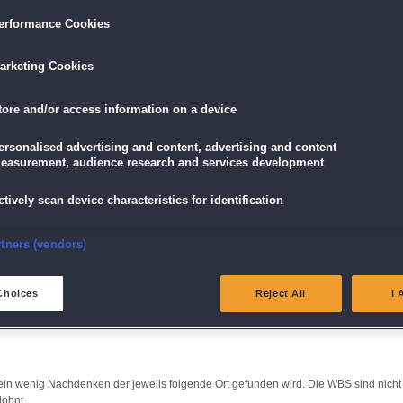
erformance Cookies
arketing Cookies
37
tore and/or access information on a device
ersonalised advertising and content, advertising and content
easurement, audience research and services development
2:29
 allem die Grafik und die vielen schönen locations überzeugen- Die Minispiele sin
ctively scan device characteristics for identification
hlen.
nsure security, prevent and detect fraud, and fix errors
rtners (vendors)
e: Der Baum desd Lebens
5:41
eliver and present advertising and content
Choices
Reject All
I 
 Ambiente und vrto allem viel Spielspaß
atch and combine data from other data sources
ink different devices
t ein wenig Nachdenken der jeweils folgende Ort gefunden wird. Die WBS sind nicht
 lohnt.