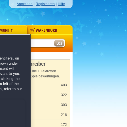
Anmelden
|
Registrieren
|
Hilfe
MUNITY
WARENKORB
r
ntifiers, on
Meisterschreiber
shown under
sent will
Hier findest du die 10 aktivsten
evant to you.
Verfasser von Spielbewertungen.
clicking the
-left of the
Claudia K.
403
, refer to our
Claudia S.
322
O. P.
303
Corinna K.
216
Jochen S.
172