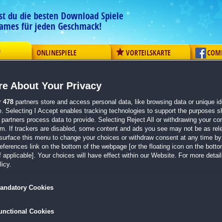
est du die besten Download Spiele
ames für jeden Geschmack!
G
ONLINESPIELE
VORTEILSKARTE
COM
ement
Logik
Mahjong
Action
Solitaire
Abenteue
e About Your Privacy
r
478
partners store and access personal data, like browsing data or unique ide
en zu dem Spiel Amaranthine Voyage:
e. Selecting I Accept enables tracking technologies to support the purposes 
partners process data to provide. Selecting Reject All or withdrawing your con
s
em. If trackers are disabled, some content and ads you see may not be as rel
surface this menu to change your choices or withdraw consent at any time by 
erences link on the bottom of the webpage [or the floating icon on the bottom
 applicable]. Your choices will have effect within our Website. For more details
icy.
:34
andatory Cookies
unctional Cookies
3:32