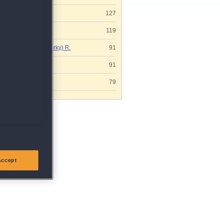
Beatrice H.
127
Ingeborg P.
119
Gaby (Webworky) R.
91
Susanne S.
91
Raimund O.
79
d
Accept