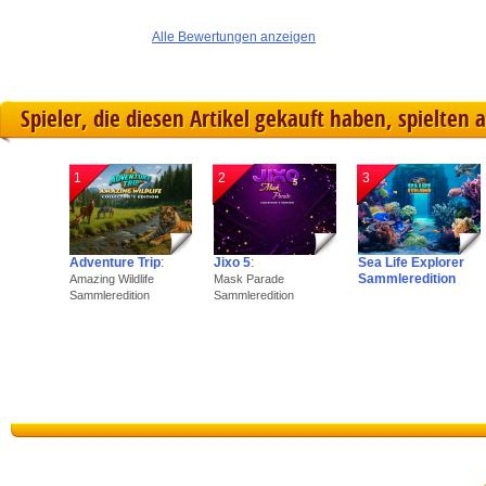
Alle Bewertungen anzeigen
Spieler, die diesen Artikel gekauft haben, spielten 
1
2
3
Adventure Trip
:
Jixo 5
:
Sea Life Explorer
Sammleredition
Amazing Wildlife
Mask Parade
Sammleredition
Sammleredition