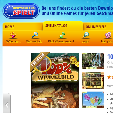
Bei uns findest du die besten Downlo
und Online Games für jeden Geschma
SPIELEKATALOG
HOME
ONLINESPIELE
3-Gewinnt
Wimmelbild
Klick-Management
Logik
Mahjon
1
Orig
Ent
Wim
M
J
A
S
V