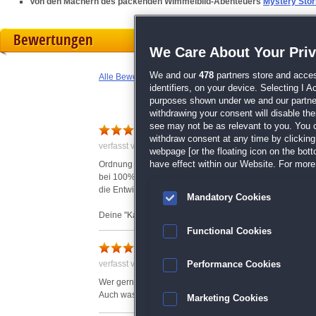
Von den Machern des packenden WImmelbild-Abenteuers
Mystery Stor
Bewertungen
We Care About Your Pri
We and our
478
partners store and acces
Alle Bewertungen anzeigen
identifiers, on your device. Selecting I 
purposes shown under we and our partners
withdrawing your consent will disable th
Reines Wimmelbild mit hoh
see may not be as relevant to you. You 
withdraw consent at any time by clickin
verfasst von Claudia am 14.06.2013 um 10:50
webpage [or the floating icon on the botto
have effect within our Website. For more 
Ordnung ist das halbe Leben, aber du liebst die andere 
bei 100% Wimmelbild richtig. Denn hier heisst es: Zurü
die Entwickler meinen, was sie sagen: Du wirst suchen, ni
Mandatory Cookies
Deine "Karte" besteht aus insgesamt acht Boxen mit 9 u
haben viele der Hintergründe der Objektjagd nur grob e
Functional Cookies
Wortsuchliste oder Bildervorgaben. Ziel ist es, beide Modi
unerheblich. In der Hauptsache dient die Doppelbelegu
verfasst von Anonym am 31.03.2016 um 19:36
Performance Cookies
die endgültige Anzahl wirklich gemacht zu haben und zum
geben.
Wer gerne nur sucht oder wimmelt, ein schönes Spiel.
Auch was für Kinder.
Marketing Cookies
Diese Münzen benötigst du, um Boni zu kaufen. Dies ge