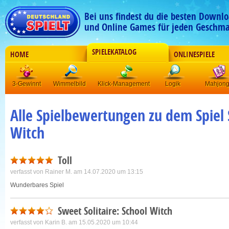
Bei uns findest du die besten Downlo
und Online Games für jeden Geschma
SPIELEKATALOG
HOME
ONLINESPIELE
3-Gewinnt
Wimmelbild
Klick-Management
Logik
Mahjon
Alle Spielbewertungen zu dem Spiel 
Witch
Toll
verfasst von
Rainer M.
am 14.07.2020 um 13:15
Wunderbares Spiel
Sweet Solitaire: School Witch
verfasst von
Karin B.
am 15.05.2020 um 10:44