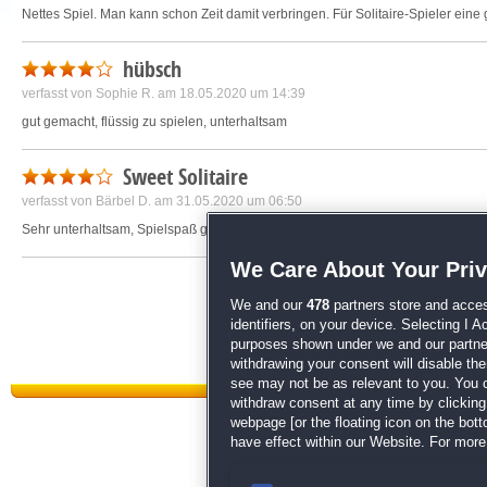
Nettes Spiel. Man kann schon Zeit damit verbringen. Für Solitaire-Spieler ein
hübsch
verfasst von
Sophie R.
am 18.05.2020 um 14:39
gut gemacht, flüssig zu spielen, unterhaltsam
Sweet Solitaire
verfasst von
Bärbel D.
am 31.05.2020 um 06:50
Sehr unterhaltsam, Spielspaß garantiert
We Care About Your Pri
We and our
478
partners store and acces
identifiers, on your device. Selecting I 
purposes shown under we and our partners
withdrawing your consent will disable th
see may not be as relevant to you. You 
withdraw consent at any time by clickin
webpage [or the floating icon on the botto
have effect within our Website. For more 
Datenschutz
|
AGB
|
Impressum