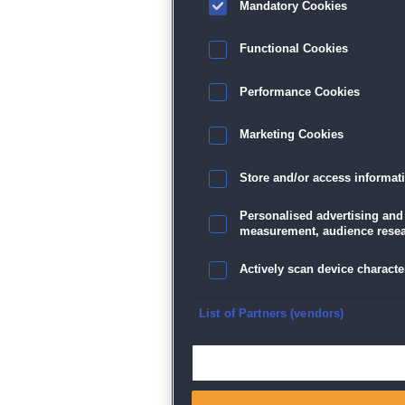
Mandatory Cookies
Sp
Functional Cookies
Performance Cookies
Marketing Cookies
Store and/or access informat
Personalised advertising and
measurement, audience resea
Actively scan device character
Ensure security, prevent and d
List of Partners (vendors)
Deliver and present advertisi
Match and combine data from