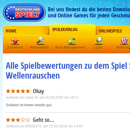
Bei uns findest du die besten Downlo
und Online Games für jeden Geschma
SPIELEKATALOG
HOME
ONLINESPIELE
3-Gewinnt
Wimmelbild
Klick-Management
Logik
Mahjon
Alle Spielbewertungen zu dem Spiel S
Wellenrauschen
Okay
verfasst von
Gaby M.
am 20.09.2020 um 18:17
Solitaire ist immer wieder gut.
Geht so...
verfasst von
INGOLF K.
am 23.04.2019 um 14:44