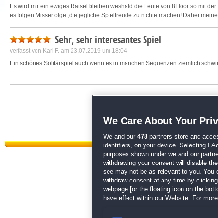
Es wird mir ein ewiges Rätsel bleiben weshald die Leute von 8Floor so mit der 
es folgen Misserfolge ,die jegliche Spielfreude zu nichte machen! Daher mei
Sehr, sehr interesantes Spiel
verfasst von
Karl F.
am 23.07.2019 um 18:04
Ein schönes Solitärspiel auch wenn es in manchen Sequenzen ziemlich schwier
We Care About Your Pri
We and our
478
partners store and acces
identifiers, on your device. Selecting I 
purposes shown under we and our partners
withdrawing your consent will disable th
see may not be as relevant to you. You 
withdraw consent at any time by clickin
Datenschutz
|
AGB
|
Impressum
webpage [or the floating icon on the botto
have effect within our Website. For more 
Sp