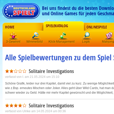
Bei uns findest du die besten Downlo
und Online Games für jeden Geschma
SPIELEKATALOG
HOME
ONLINESPIELE
3-Gewinnt
Wimmelbild
Klick-Management
Logik
Mahjon
Alle Spielbewertungen zu dem Spiel S
Solitaire Investigations
verfasst von
I.
am 21.05.2024 um 15:10
Schöne Grafik, leider nur drei Kapitel, damit viel zu kurz. Zu wenige Möglichk
wie z.Bsp. erneutes Mischen oder Joker. Alles geht über Wild Cards, hat man 
schwer wieder zu Geld. Hätte mir mehr Kapitel gewünscht und die Möglichkeit, 
Solitaire Investigations
verfasst von
Ulrike
am 14.05.2024 um 00:36