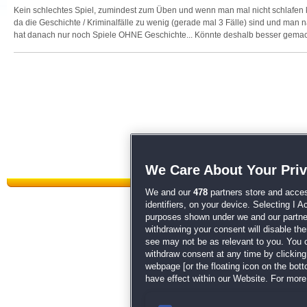
Kein schlechtes Spiel, zumindest zum Üben und wenn man mal nicht schlafen k
da die Geschichte / Kriminalfälle zu wenig (gerade mal 3 Fälle) sind und man 
hat danach nur noch Spiele OHNE Geschichte... Könnte deshalb besser gemac
We Care About Your Pri
We and our
478
partners store and acces
identifiers, on your device. Selecting I 
purposes shown under we and our partners
withdrawing your consent will disable th
Datenschutz
|
AGB
|
Impressum
see may not be as relevant to you. You 
withdraw consent at any time by clickin
Sp
webpage [or the floating icon on the botto
have effect within our Website. For more 