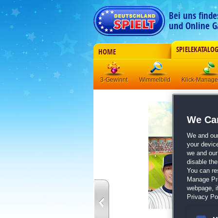
Bei uns find
und Online G
SPIELEKATALO
HOME
3-Gewinnt
Wimmelbild
Klick-Manag
We Car
We and ou
your devic
we and our 
disable th
You can re
Manage Pref
webpage, if
Privacy Pol