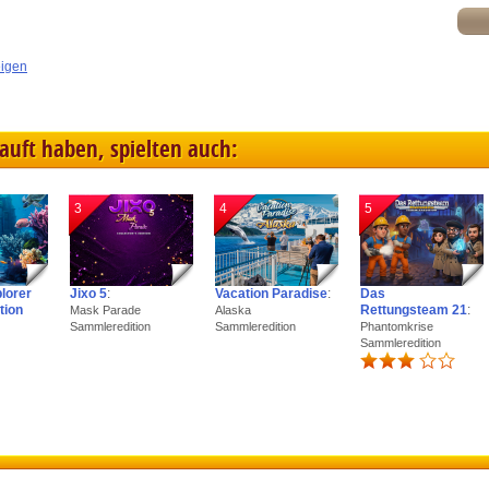
eigen
kauft haben, spielten auch:
3
4
5
plorer
Jixo 5
:
Vacation Paradise
:
Das
tion
Rettungsteam 21
:
Mask Parade
Alaska
Sammleredition
Sammleredition
Phantomkrise
Sammleredition