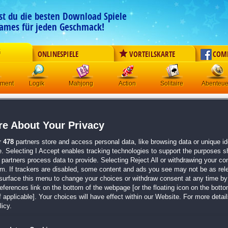
est du die besten Download Spiele
ames für jeden Geschmack!
G
ONLINESPIELE
VORTEILSKARTE
COM
ement
Logik
Mahjong
Action
Solitaire
Abenteue
Home Run Solitaire
e About Your Privacy
Originaltitel:
Home Run Solitaire
Entwickler:
The Revills Games
r
478
partners store and access personal data, like browsing data or unique ide
e. Selecting I Accept enables tracking technologies to support the purposes 
von
6 Mitgliedern
partners process data to provide. Selecting Reject All or withdrawing your con
em. If trackers are disabled, some content and ads you see may not be as rel
Solitaire
| Größe: 80.3 MB
surface this menu to change your choices or withdraw consent at any time by 
erences link on the bottom of the webpage [or the floating icon on the bottom
Spiele 180 Innings in 20 spannenden Levels
 applicable]. Your choices will have effect within our Website. For more details
Kaufe Fan-Material und Ausrüstung im Baseball
icy.
Feile an deiner Technik in 4 verschiedenen Minis
Begleite Frank und Sam durch eine aufregende 