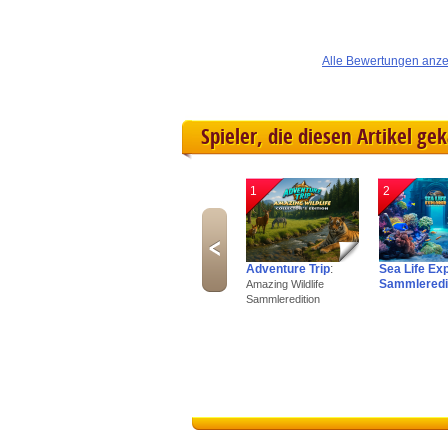
Alle Bewertungen anz
Spieler, die diesen Artikel ge
1
2
Adventure Trip
:
Sea Life Ex
Sammleredi
Amazing Wildlife
Sammleredition