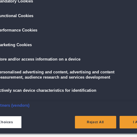
andatory Cookies
LÖSEN
GRATIS DOWNLOADEN
IN DEN WAR
unctional Cookies
erformance Cookies
9,99 €
skarte
und
Lade dir das Spiel jetzt herunter und
für die V
eispiele!
teste es 60 Minuten lang kostenlos!
5,89 €
mit der
Vort
arketing Cookies
tore and/or access information on a device
ersonalised advertising and content, advertising and content
easurement, audience research and services development
ie nächste Runde! Schaffst du es, dein Team bis an die Spitze der Liga zu bringen?
ctively scan device characteristics for identification
d spiele gegen die größten Gegner der USA. Setze alles auf den Homerun, löse
zum gefeierten Baseball-Helden!
nsure security, prevent and detect fraud, and fix errors
rtners (vendors)
vels
 Baseball-Geschäft
eliver and present advertising and content
nen Minispielen
Choices
Reject All
I 
fregende Saison
atch and combine data from other data sources