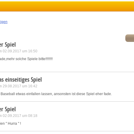
ink different devices
eigen
dentify devices based on information transmitted automatically
ave and communicate privacy choices
r Spiel
m 02.09.2017 um 16:50
w Purposes
e,mehr solche Spiele bitte!!!!!!!!
s einseitiges Spiel
m 29.08.2017 um 16:42
Baseball etwas einfallen lassen, ansonsten ist diese Spiel eher fade.
r Spiel
m 02.09.2017 um 08:18
en " Hurra " !