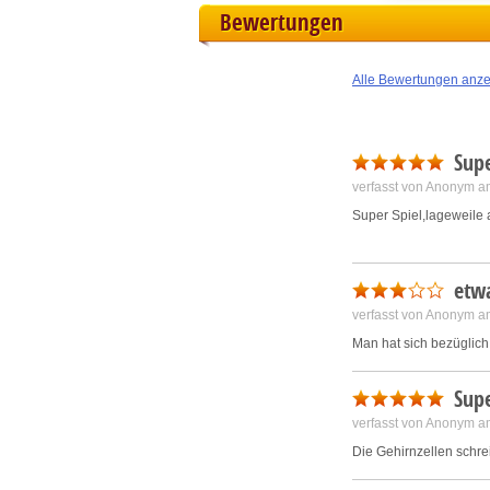
Bewertungen
L
Alle Bewertungen anz
I
S
Supe
verfasst von Anonym a
Sho
Super Spiel,lageweile ad
etwa
verfasst von Anonym a
Man hat sich bezüglich 
Supe
verfasst von Anonym a
Die Gehirnzellen schrei