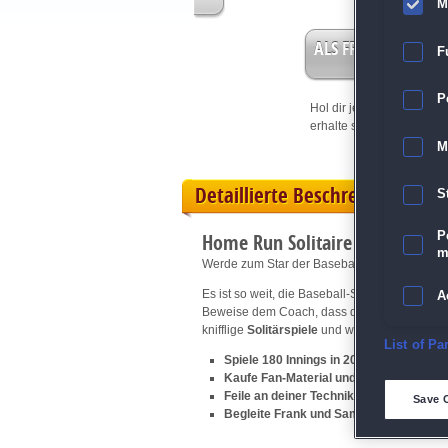
M
ALS FREISPIEL EIN
F
P
Hol dir jetzt deine
Vorteil
erhalte sofort bis zu 15 Fr
M
Detaillierte Beschreibung
S
Home Run Solitaire
P
m
Werde zum Star der Baseball-Saison!
Es ist so weit, die Baseball-Saison geht in d
A
Beweise dem Coach, dass du es draufhast un
knifflige
Solitärspiele
und werde vom Rookie 
E
List of Pa
Spiele 180 Innings in 20 spannenden Le
Kaufe Fan-Material und Ausrüstung im
D
Feile an deiner Technik in 4 verschiede
Save 
Begleite Frank und Sam durch eine au
M