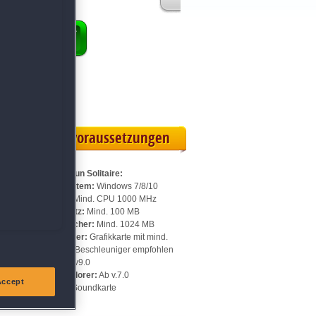
ENKORB
ollversion
eilskarte
Systemvoraussetzungen
Für Home Run Solitaire:
Betriebssystem:
Windows 7/8/10
Prozessor:
Mind. CPU 1000 MHz
Speicherplatz:
Mind. 100 MB
Arbeitsspeicher:
Mind. 1024 MB
Videospeicher:
Grafikkarte mit mind.
128 MB, 3D-Beschleuniger empfohlen
DirectX:
Ab v9.0
Internet Explorer:
Ab v.7.0
Accept
Sonstiges:
Soundkarte