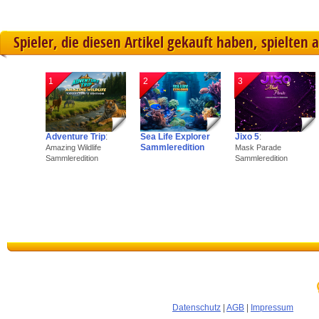
Spieler, die diesen Artikel gekauft haben, spielten 
1
2
3
Adventure Trip
:
Sea Life Explorer
Jixo 5
:
Sammleredition
Amazing Wildlife
Mask Parade
Sammleredition
Sammleredition
Datenschutz
|
AGB
|
Impressum