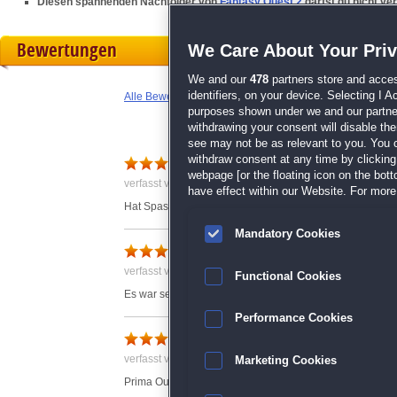
Diesen spannenden Nachfolger von
Fantasy Quest 2
darfst du nicht v
Bewertungen
We Care About Your Pri
We and our
478
partners store and acces
identifiers, on your device. Selecting I 
Alle Bewertungen anzeigen
purposes shown under we and our partners
withdrawing your consent will disable th
see may not be as relevant to you. You 
schönes Solitäre
withdraw consent at any time by clickin
webpage [or the floating icon on the botto
verfasst von Sophie am 29.12.2017 um 16:13
have effect within our Website. For more 
Hat Spass gemacht. Das Spiel ist mit den Minispielen 
Mandatory Cookies
Super
verfasst von Anonym am 20.01.2018 um 10:06
Functional Cookies
Es war sehr unterhaltsam und spannend
Performance Cookies
Knallige Angelegenheit
verfasst von Anonym am 30.12.2017 um 22:17
Marketing Cookies
Prima Outfit - Keine Langeweile