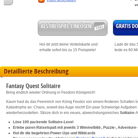
Video anschauen
v
ALS FREISPIEL EINLÖSEN
GRATIS 
Hol dir jetzt deine
Vorteilskarte
und
Lade dir das S
erhalte sofort bis zu 15 Freispiele!
teste es 60 M
Detaillierte Beschreibung
Fantasy Quest Solitaire
Bring endlich wieder Ordnung in Feodors Königreich!
Kaum hast du das Feenreich von König Feodor von einem finsteren Schatten bef
Katastrophe an: Chaos, soweit das Auge reicht! Ein paar Schwierige Aufgabe
wiederherzustellen. Stürze dich in ein neues, abwechslungsreiches
Solitaire
-A
Löse 100 packende Solitaire-Level
Erlebe puren Rätselspaß mit jeweils 3 Wimmelbild-, Puzzle-, Adventure
Hol dir die begehrten Power-Ups und Wildcards