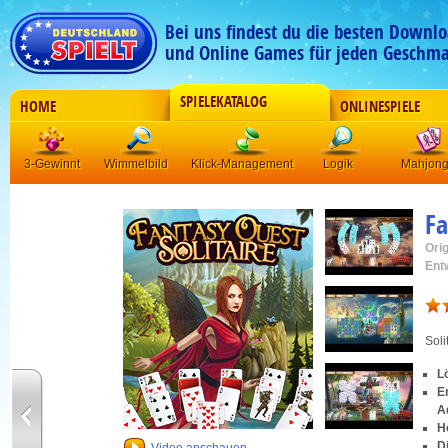
Bei uns findest du die besten Downlo
und Online Games für jeden Geschma
SPIELEKATALOG
HOME
ONLINESPIELE
3-Gewinnt
Wimmelbild
Klick-Management
Logik
Mahjon
Fa
Orig
Ent
Soli
L
E
A
H
D