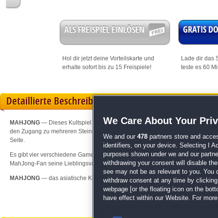
ALS FREISPIEL EINLÖSEN
GRATIS 
Hol dir jetzt deine
Vorteilskarte
und
Lade dir das S
erhalte sofort bis zu 15 Freispiele!
teste es 60 M
Detaillierte Beschreibung
We Care About Your Pri
MAHJONG
— Dieses Kultspiel erfordert eine hohe Konzentrationsfähigkeit. Es
den Zugang zu mehreren Steinen versperren, z.B. der Stein ganz oben in der Mi
We and our
478
partners store and acces
Seite.
identifiers, on your device. Selecting I 
purposes shown under we and our partners
Es gibt vier verschiedene Game-Modi (klassiches MahJong, Rechen- und Wort
withdrawing your consent will disable th
MahJong-Fan seine Lieblingsvariante spielen kann.
see may not be as relevant to you. You 
MAHJONG
— das asiatische Kultspiel erobert nun auch „Deutschland spielt“!
withdraw consent at any time by clickin
webpage [or the floating icon on the botto
have effect within our Website. For more 