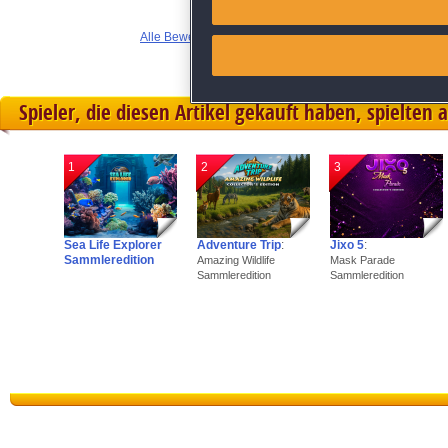
Alle Bewertungen anzeigen
Link different devices
Identify devices based on inf
Spieler, die diesen Artikel gekauft haben, spielten 
Save and communicate priva
1
2
3
Sea Life Explorer
Adventure Trip
:
Jixo 5
:
Sammleredition
Amazing Wildlife
Mask Parade
Sammleredition
Sammleredition