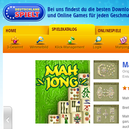
Bei uns findest du die besten Downlo
und Online Games für jeden Geschma
SPIELEKATALOG
HOME
ONLINESPIELE
3-Gewinnt
Wimmelbild
Klick-Management
Logik
Mahjon
M
Orig
Ent
Mah
Bret
Mah
ganz
auc