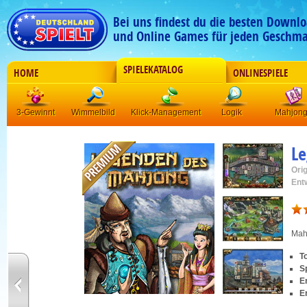
Bei uns findest du die besten Downlo
und Online Games für jeden Geschma
SPIELEKATALOG
HOME
ONLINESPIELE
3-Gewinnt
Wimmelbild
Klick-Management
Logik
Mahjon
L
Orig
Ent
Mah
T
S
E
E