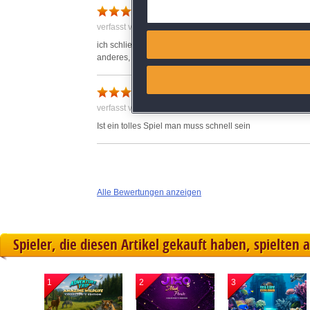
Deliver and present advertisi
verfasst von karin am 28.04.2013 um 15:01
Match and combine data from
ich schliese mich der oben ausgeführten spielermeinung t
anderes, kein stress beim mahjong ist mir wichtig und s
Link different devices
anstrengend
Identify devices based on inf
verfasst von Anonym am 14.07.2020 um 13:17
Ist ein tolles Spiel man muss schnell sein
Save and communicate priva
Alle Bewertungen anzeigen
Spieler, die diesen Artikel gekauft haben, spielten 
1
2
3