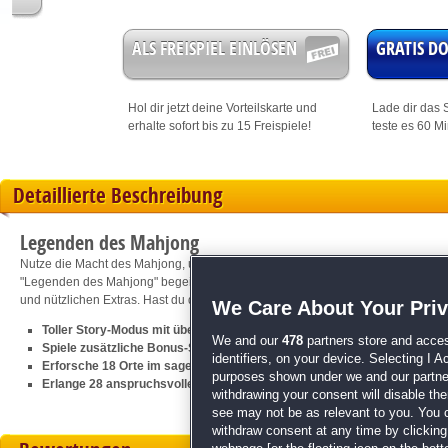
ALS FREISPIEL EINLÖSEN
GRATIS 
Hol dir jetzt deine
Vorteilskarte
und
Lade dir das S
erhalte sofort bis zu 15 Freispiele!
teste es 60 M
Detaillierte Beschreibung
Legenden des Mahjong
Nutze die Macht des Mahjong, um eine Stadt zu errichten und den Sohn des Ka
"Legenden des Mahjong" begeistert große und kleine Mahjong-Fans mit einem a
und nützlichen Extras. Hast du das Zeug zur Mahjong-Legende?
We Care About Your Pri
Toller Story-Modus mit über 50 Mahjong-Levels
We and our
478
partners store and acces
Spiele zusätzliche Bonus-Spiele frei
identifiers, on your device. Selecting I 
Erforsche 18 Orte im sagenumwobenen China der Antike
purposes shown under we and our partners
Erlange 28 anspruchsvolle Auszeichnungen
withdrawing your consent will disable th
see may not be as relevant to you. You 
withdraw consent at any time by clickin