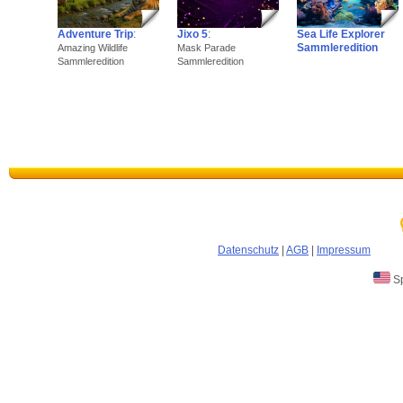
Adventure Trip
:
Jixo 5
:
Sea Life Explorer
Sammleredition
Amazing Wildlife
Mask Parade
Sammleredition
Sammleredition
Datenschutz
|
AGB
|
Impressum
Sp