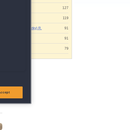
Beatrice H.
127
Ingeborg P.
119
Gaby (Webworky) R.
91
Susanne S.
91
Raimund O.
79
Accept