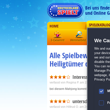
Bei uns find
und Online G
SPIELEKATALO
HOME
We Car
3-Gewinnt
Wimmelbild
Klick-Manag
We and ou
Alle Spielbewertunge
your devic
we and our 
Heiligtümer der Wel
disable th
You can re
Manage Pref
webpage, if
Interessantes Spiel
Privacy Pol
verfasst von
Regina P.
am 15.11.2017 um 17:
bei diesem Mahjong kommt keine Langeweile a
M
unterschiedliche Va
F
verfasst von
Hiltrud O.
am 24.04.2017 um 13: