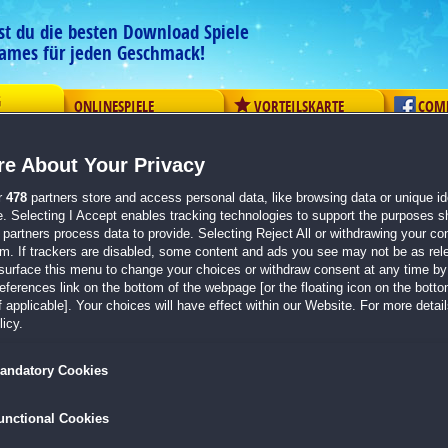
est du die besten Download Spiele
ames für jeden Geschmack!
G
ONLINESPIELE
VORTEILSKARTE
COM
e About Your Privacy
ement
Logik
Mahjong
Action
Solitaire
Abenteue
r
478
partners store and access personal data, like browsing data or unique ide
n zu dem Spiel Die größten
e. Selecting I Accept enables tracking technologies to support the purposes 
partners process data to provide. Selecting Reject All or withdrawing your con
t - Mahjong 2
em. If trackers are disabled, some content and ads you see may not be as rel
surface this menu to change your choices or withdraw consent at any time by 
erences link on the bottom of the webpage [or the floating icon on the bottom
 applicable]. Your choices will have effect within our Website. For more details
icy.
47
uf ,nicht immer einfach zu spielen , tolle Graphiken, sehr empfehlenswert
andatory Cookies
rianten
unctional Cookies
03