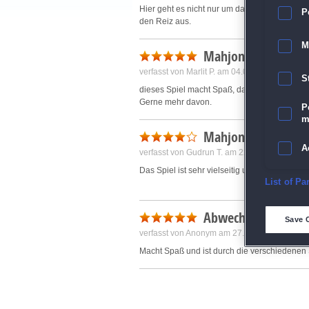
Hier geht es nicht nur um das "normale" Spie
P
den Reiz aus.
M
Mahjong mal ander
verfasst von
Marlit P.
am 04.04.2017 um 15:5
S
dieses Spiel macht Spaß, da es abwechslungs
Gerne mehr davon.
P
m
Mahjong
A
verfasst von
Gudrun T.
am 22.03.2017 um 20
Das Spiel ist sehr vielseitig und interessant 
E
List of Pa
Abwechslungsreich
D
Save 
verfasst von
Anonym
am 27.03.2017 um 22:1
M
Macht Spaß und ist durch die verschiedenen S
L