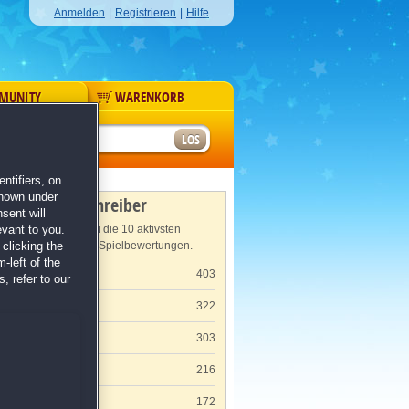
Anmelden
|
Registrieren
|
Hilfe
MUNITY
WARENKORB
r
ntifiers, on
shown under
Meisterschreiber
sent will
Hier findest du die 10 aktivsten
evant to you.
Verfasser von Spielbewertungen.
clicking the
-left of the
Claudia K.
403
, refer to our
Claudia S.
322
O. P.
303
Corinna K.
216
Jochen S.
172