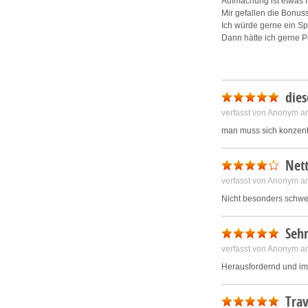
Aufmachung ist etwas f
Mir gefallen die Bonus
Ich würde gerne ein Sp
Dann hätte ich gerne P
dies
verfasst von Anonym a
man muss sich konzen
Nett
verfasst von Anonym a
Nicht besonders schwe
Sehr
verfasst von Anonym a
Herausfordernd und i
Trav