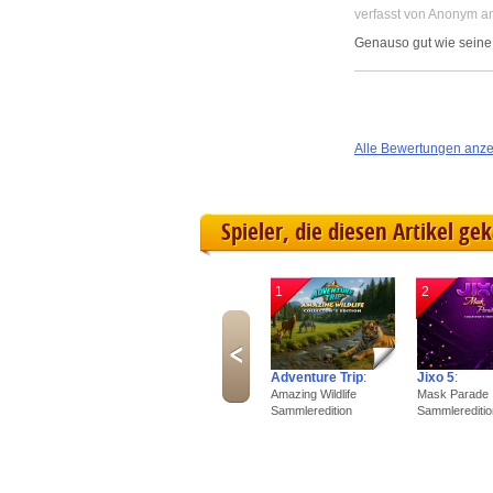
verfasst von Anonym a
Genauso gut wie seine
Alle Bewertungen anz
Spieler, die diesen Artikel ge
1
2
Adventure Trip
:
Jixo 5
:
Amazing Wildlife
Mask Parade
Sammleredition
Sammlereditio