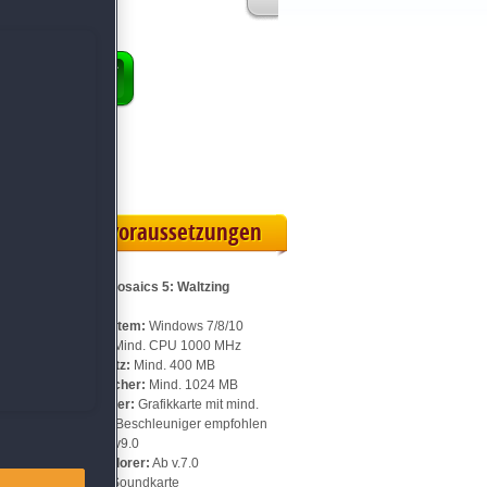
ENKORB
ollversion
eilskarte
Systemvoraussetzungen
Für Travel Mosaics 5: Waltzing
Vienna:
Betriebssystem:
Windows 7/8/10
Prozessor:
Mind. CPU 1000 MHz
Speicherplatz:
Mind. 400 MB
n
Arbeitsspeicher:
Mind. 1024 MB
Videospeicher:
Grafikkarte mit mind.
128 MB, 3D-Beschleuniger empfohlen
DirectX:
Ab v9.0
Internet Explorer:
Ab v.7.0
Sonstiges:
Soundkarte