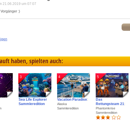
m 21.06.2019 um 07:07
 Vorgänger :)
eigen
kauft haben, spielten auch:
3
4
5
Sea Life Explorer
Vacation Paradise
:
Das
Sammleredition
Rettungsteam 21
:
Alaska
n
Sammleredition
Phantomkrise
Sammleredition