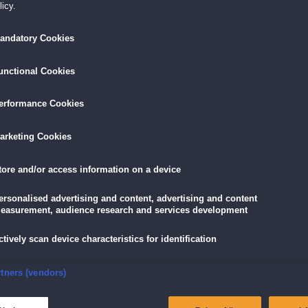
icy.
andatory Cookies
LÖSEN
GRATIS DOWNLOADEN
IN DEN WAR
unctional Cookies
5,89 €
skarte
und
Lade dir das Spiel jetzt herunter und
für die V
eispiele!
teste es 60 Minuten lang kostenlos!
2,90 €
mit der
Vort
erformance Cookies
arketing Cookies
tore and/or access information on a device
nna
Walkers?
ersonalised advertising and content, advertising and content
easurement, audience research and services development
on dort. Jetzt wird es auch für dich Zeit, die Tanzschuhe zu schnüren und in den
alzer aufs Parkett zu legen! Genieße leckere Mozartkugeln, gönn dir eine Wiener
ctively scan device characteristics for identification
Wiener Geschichte und Kultur wissen musst. Die Walkers nehmen dich mit auf eine
 deine grauen Zellen auf Trab bleiben!
nsure security, prevent and detect fraud, and fix errors
 und 10 Puzzles
rtners (vendors)
tion Edutainment
ich im Quiz
eliver and present advertising and content