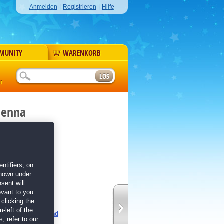
Anmelden
|
Registrieren
|
Hilfe
MUNITY
WARENKORB
r
ienna
ntifiers, on
shown under
sent will
Puzzles
evant to you.
ainment
clicking the
iz
-left of the
 6: Christmas Around
, refer to our