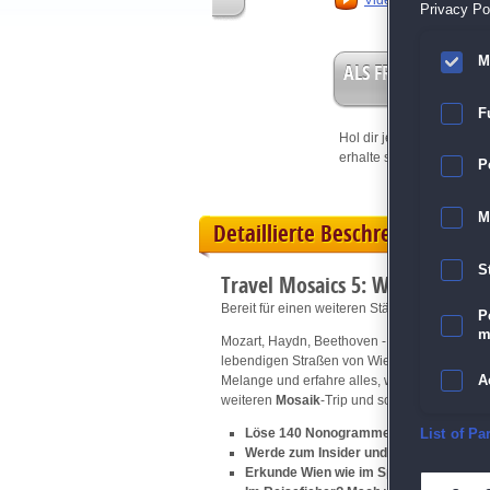
Video anschauen
Privacy Pol
M
ALS FREISPIEL EIN
F
Hol dir jetzt deine
Vorteil
erhalte sofort bis zu 15 Fr
P
M
Detaillierte Beschreibung
S
Travel Mosaics 5: Waltzing Vie
Bereit für einen weiteren Städtetrip mit den 
P
m
Mozart, Haydn, Beethoven - sie alle waren sch
lebendigen Straßen von Wien einen flotten W
A
Melange und erfahre alles, was du über die 
weiteren
Mosaik
-Trip und sorgen dafür, dass
E
Löse 140 Nonogramme, 20 Bonusspiele
List of Pa
Werde zum Insider und hol dir eine Por
Erkunde Wien wie im Spiel und schlag d
D