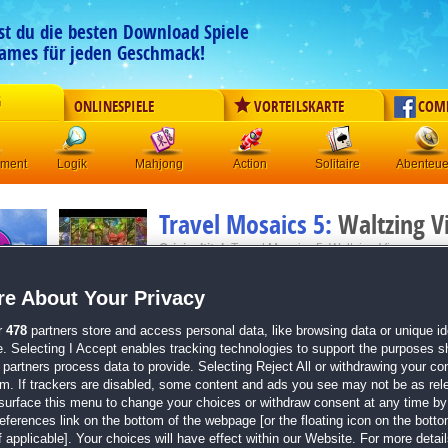
est du die besten Download Spiele
ames für jeden Geschmack!
G
ONLINESPIELE
VORTEILSKARTE
COM
ement
Logik
Mahjong
Action
Solitaire
Abenteue
Travel Mosaics 5:
Waltzing V
Originaltitel:
Travel Mosaics 5: Waltzing Vienna
Entwickler:
Jetdogs
e About Your Privacy
von
12 Mitgliedern
r
478
partners store and access personal data, like browsing data or unique ide
Logik
| Größe: 218.3 MB
e. Selecting I Accept enables tracking technologies to support the purposes 
partners process data to provide. Selecting Reject All or withdrawing your con
Löse 140 Nonogramme, 20 Bonusspiele und 10 
em. If trackers are disabled, some content and ads you see may not be as rel
Werde zum Insider und hol dir eine Portion Edut
surface this menu to change your choices or withdraw consent at any time by 
Erkunde Wien wie im Spiel und schlag dich im Qu
erences link on the bottom of the webpage [or the floating icon on the bottom
Im Reisefieber? Mach weiter mit
Travel Mosaics
 applicable]. Your choices will have effect within our Website. For more details
the World