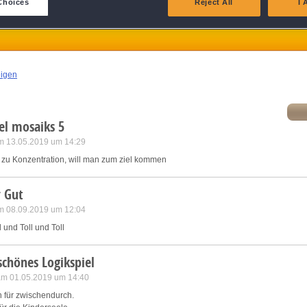
 Mosaics 6: Christmas Around the World
Choices
Reject All
I 
atch and combine data from other data sources
ink different devices
eigen
dentify devices based on information transmitted automatically
el mosaiks 5
ave and communicate privacy choices
m 13.05.2019 um 14:29
 zu Konzentration, will man zum ziel kommen
w Purposes
 Gut
m 08.09.2019 um 12:04
l und Toll und Toll
schönes Logikspiel
 am 01.05.2019 um 14:40
en für zwischendurch.