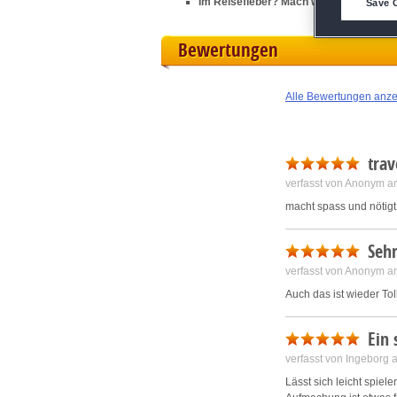
Im Reisefieber? Mach weiter mit
Travel
Save 
M
Bewertungen
L
Alle Bewertungen anz
I
trav
S
verfasst von Anonym a
macht spass und nötigt
Sho
Sehr
verfasst von Anonym a
Auch das ist wieder Tol
Ein 
verfasst von Ingeborg
Lässt sich leicht spiel