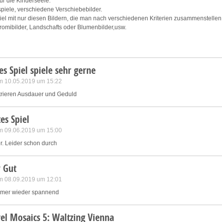
ür die Kinderseele.
spiele, verschiedene Verschiebebilder.
iel mit nur diesen Bildern, die man nach verschiedenen Kriterien zusammenstellen
romibilder, Landschafts oder Blumenbilder,usw.
es Spiel spiele sehr gerne
m 10.05.2019 um 15:22
trieren Ausdauer und Geduld
es Spiel
m 09.06.2019 um 15:00
r. Leider schon durch
 Gut
m 08.09.2019 um 12:01
mmer wieder spannend
el Mosaics 5: Waltzing Vienna