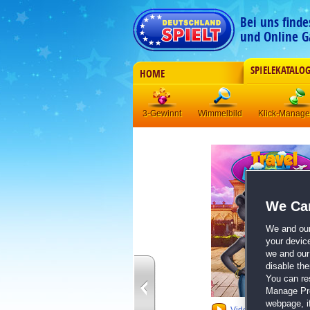
Bei uns find
und Online G
SPIELEKATALO
HOME
3-Gewinnt
Wimmelbild
Klick-Manag
We Car
We and ou
your devic
we and our 
disable th
You can re
Manage Pref
webpage, if