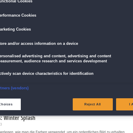
unctional Cookies
mit der Zeit langweilig.
erformance Cookies
arketing Cookies
10
e von diesem Mosaikspiel gibt, macht Spaß. Meine Empfehlung unbedingt mal
tore and/or access information on a device
ersonalised advertising and content, advertising and content
ich
easurement, audience research and services development
iese Spiele sehr oft und gern. Aber dieses ist nicht gut
ctively scan device characteristics for identification
nsure security, prevent and detect fraud, and fix errors
rtners (vendors)
:10
eliver and present advertising and content
Serie Time Twins Mosaic.
Choices
Reject All
I 
: Winter Splash
atch and combine data from other data sources
33
ink different devices
erlegen, wie man die Farben verwendet, um ein ordentliches Bild zu erhalten.