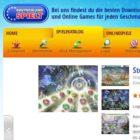
Bei uns findest du die besten Downlo
und Online Games für jeden Geschma
SPIELEKATALOG
HOME
ONLINESPIELE
3-Gewinnt
Wimmelbild
Klick-Management
Logik
Mahjon
St
Orig
Ent
Log
Kenn
Bei 
dich
es, 