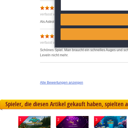
Deliver and present advertisi
verfasst von Beatrix am 27.07.2011 um 23:36
Match and combine data from
Als Astrologie-Fan bin ich von dem Spiel begeistert! Seh
Link different devices
verfasst von Katja am 14.10.2011 um 10:48
Identify devices based on inf
Schönes Spiel. Man braucht ein schnelles Auges und schn
Leveln nicht mehr.
Save and communicate priva
Alle Bewertungen anzeigen
Spieler, die diesen Artikel gekauft haben, spielten 
1
2
3