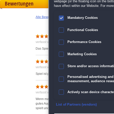
webpage [or the floating icon on the botto
Bewertungen
have effect within our Website. For more 
Alle Bewertungen anzeigen
Mandatory Cookies
Functional Cookies
verfasst von Marion am 15.03.2009 um 17:22
Performance Cookies
Das Spiel ist gar nicht so einfach, wie es am Anfang sch
Marketing Cookies
Sternen Puzzel
Store and/or access informat
verfasst von Anonym am 23.06.2017 um 14:38
Spiel ist prima
Personalised advertising and
measurement, audience resea
Actively scan device character
verfasst von Gaby (Webworky) am 26.03.2010 um 09:39
Wenn man mal dahintergestiegen ist, wie es funktioniert
gutes Auge, das den Bildschirm rasch überblickt. Am sc
Ensure security, prevent and d
List of Partners (vendors)
spielt und somit den "Sternenglanz" wirken lässt!