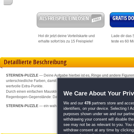
ALS FREISPIEL EINLÖSEN
GRATIS 
Hol dir jetzt deine
Vorteilskarte
und
Lade dir das S
erhalte sofort bis zu 15 Freispiele!
teste es 60 M
Detaillierte Beschreibung
STERNEN-PUZZLE
— Deine Aufgabe hierbei ist es, Ringe und andere Figure
unterschiedliche Farben, damit es nicht zu einfach wird. Die Zeit sitzt dir im N
wertvolle Extra-Punkte.
Durch einen einfachen Mausklick bewegst du die Gegenstände, die auf einer L
We Care About Your Pri
Regenbogen-Gegenstände: Das sind Joker, die du für jede Farbe einsetzen ka
We and our
478
partners store and acces
STERNEN-PUZZLE
— ein wahrlich himmlisches PC-Spiel für die ganze Famili
identifiers, on your device. Selecting I 
purposes shown under we and our partners
withdrawing your consent will disable th
see may not be as relevant to you. You 
withdraw consent at any time by clickin