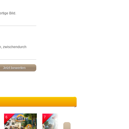
rtige Bild.
rn, zwischendurch
Jetzt bewerten
6
7
8
9