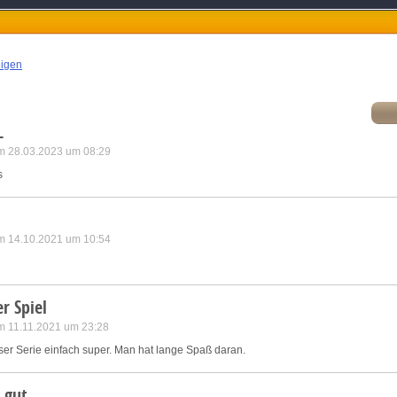
atch and combine data from other data sources
ink different devices
eigen
dentify devices based on information transmitted automatically
L
ave and communicate privacy choices
m 28.03.2023 um 08:29
s
w Purposes
m 14.10.2021 um 10:54
r Spiel
m 11.11.2021 um 23:28
ieser Serie einfach super. Man hat lange Spaß daran.
 gut