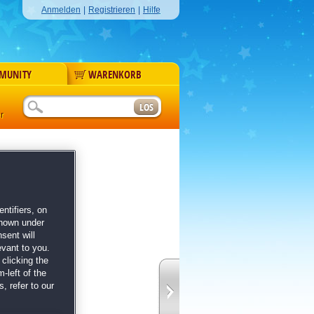
Anmelden
|
Registrieren
|
Hilfe
MUNITY
WARENKORB
r
ntifiers, on
shown under
sent will
evant to you.
clicking the
-left of the
, refer to our