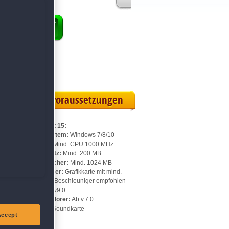
ENKORB
ollversion
eilskarte
Systemvoraussetzungen
Für Pixel Art 15:
Betriebssystem:
Windows 7/8/10
Prozessor:
Mind. CPU 1000 MHz
Speicherplatz:
Mind. 200 MB
Arbeitsspeicher:
Mind. 1024 MB
Videospeicher:
Grafikkarte mit mind.
128 MB, 3D-Beschleuniger empfohlen
DirectX:
Ab v9.0
Internet Explorer:
Ab v.7.0
Sonstiges:
Soundkarte
Accept