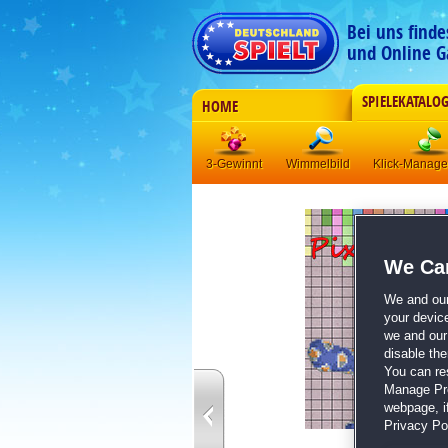
Bei uns find
und Online G
SPIELEKATALO
HOME
3-Gewinnt
Wimmelbild
Klick-Manag
We Car
We and ou
your devic
we and our 
disable th
You can re
Manage Pref
webpage, if
Privacy Pol