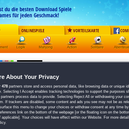
est du die besten Download Spiele
ames für jeden Geschmack!
G
ONLINESPIELE
VORTEILSKARTE
COM
ement
Logik
Mahjong
Action
Solitaire
Abenteue
Pixel Art 15
Originaltitel:
Pixel Art 15
e About Your Privacy
Entwickler:
T1 Games
r
478
partners store and access personal data, like browsing data or unique ide
von
6 Mitgliedern
e. Selecting I Accept enables tracking technologies to support the purposes 
partners process data to provide. Selecting Reject All or withdrawing your con
Logik
| Größe: 39.5 MB
em. If trackers are disabled, some content and ads you see may not be as rel
surface this menu to change your choices or withdraw consent at any time by 
80 brandneue Ausmalbilder
erences link on the bottom of the webpage [or the floating icon on the bottom
Entspannung pur
 applicable]. Your choices will have effect within our Website. For more details
Spielspaß für Groß und Klein
icy.
Hier lang für noch mehr
Pixel Art