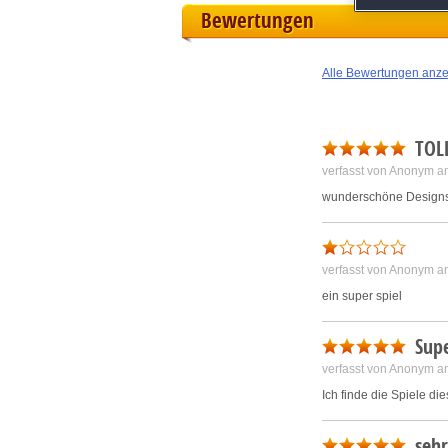
M
Bewertungen
L
Alle Bewertungen anz
I
TOL
S
verfasst von Anonym a
wunderschöne Design
Sho
verfasst von Anonym a
ein super spiel
Supe
verfasst von Anonym a
Ich finde die Spiele d
sehr