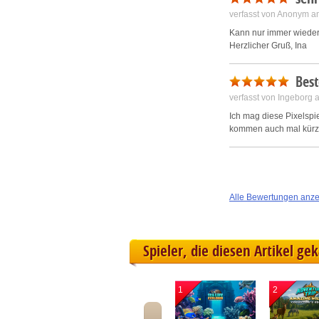
verfasst von Anonym a
Kann nur immer wieder 
Herzlicher Gruß, Ina
Best
verfasst von Ingeborg
Ich mag diese Pixelspi
kommen auch mal kürzer
Alle Bewertungen anz
Spieler, die diesen Artikel ge
1
2