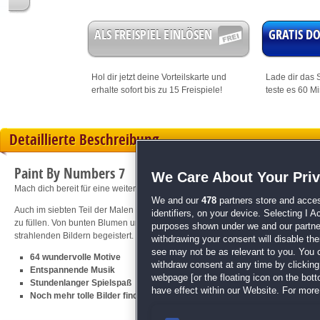
ALS FREISPIEL EINLÖSEN
GRATIS 
Hol dir jetzt deine
Vorteilskarte
und
Lade dir das S
erhalte sofort bis zu 15 Freispiele!
teste es 60 M
Detaillierte Beschreibung
Paint By Numbers 7
We Care About Your Pri
Mach dich bereit für eine weitere Runde Malen nach Zahlen!
We and our
478
partners store and acces
Auch im siebten Teil der Malen nach Zahlen-Reihe wirst du mit entspannender
identifiers, on your device. Selecting I 
zu füllen. Von bunten Blumen und Tieren, über harmonische Landschaften, zu i
purposes shown under we and our partners
strahlenden Bildern begeistert. Bist du bereit für Entspannung pur in diesem 
withdrawing your consent will disable th
see may not be as relevant to you. You 
64 wundervolle Motive
withdraw consent at any time by clickin
Entspannende Musik
webpage [or the floating icon on the botto
Stundenlanger Spielspaß
have effect within our Website. For more 
Noch mehr tolle Bilder findest du bei
Paint By Numbers 6