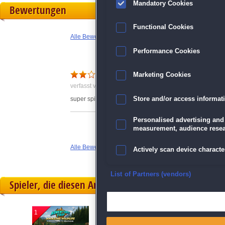
Mandatory Cookies
Bewertungen
Functional Cookies
Alle Bewertungen anzeigen
Performance Cookies
Marketing Cookies
verfasst von Anonym am 28.10.2021 um 12:42
super spiel
Store and/or access informat
Personalised advertising and
measurement, audience resea
Alle Bewertungen anzeigen
Actively scan device character
Ensure security, prevent and d
List of Partners (vendors)
Spieler, die diesen Artikel gekauft haben, spielten 
Deliver and present advertisi
1
2
3
Match and combine data from