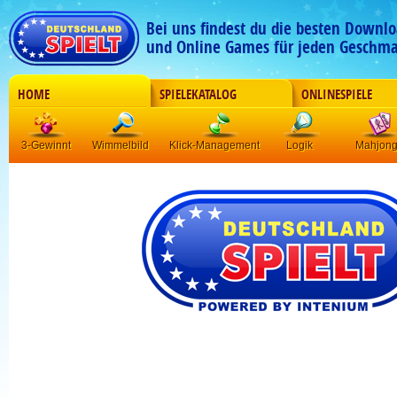
Bei uns findest du die besten Downlo
und Online Games für jeden Geschma
HOME
SPIELEKATALOG
ONLINESPIELE
3-Gewinnt
Wimmelbild
Klick-Management
Logik
Mahjon