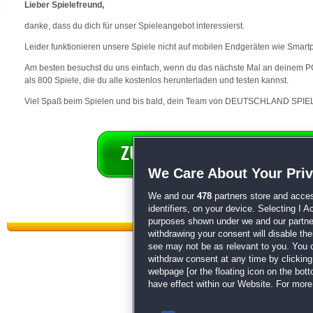
Lieber Spielefreund,
danke, dass du dich für unser Spieleangebot interessierst.
Leider funktionieren unsere Spiele nicht auf mobilen Endgeräten wie Smart
Am besten besuchst du uns einfach, wenn du das nächste Mal an deinem PC 
als 800 Spiele, die du alle kostenlos herunterladen und testen kannst.
Viel Spaß beim Spielen und bis bald, dein Team von DEUTSCHLAND SPIEL
We Care About Your Pri
We and our
478
partners store and acces
identifiers, on your device. Selecting I 
purposes shown under we and our partners
withdrawing your consent will disable th
see may not be as relevant to you. You 
withdraw consent at any time by clickin
webpage [or the floating icon on the botto
have effect within our Website. For more 
Datenschutz
|
AGB
|
Impressum
Sp