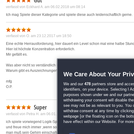
Gut
verfasst von
Eckhard A.
am 06.02.2018 um 08:14
Ich mag Spiele dieser Kategorie und spiele diese auch leidenschaftlich gerne.
verfasst von
O.
am 23.12.2017 um 18:50
Eine echte Herrausforderung, hier dauert ein Level schon mal eine halbe Stun
Hier ist höchste Konzentration erforderlich.
Mir gefällt es.
Was aber nicht so verständlich ist:
Warum gibt es Auszeichnungen für verwendete Tipps, doch eher umgekehrt! :)
We Care About Your Pri
mfg
We and our
478
partners store and acces
O.P.
identifiers, on your device. Selecting I 
purposes shown under we and our partners
withdrawing your consent will disable th
Super
see may not be as relevant to you. You 
withdraw consent at any time by clickin
verfasst von
Petra H.
am 06.01.2018 um 12:10
webpage [or the floating icon on the botto
ich spiele vorwiegend Logik-Spiele
have effect within our Website. For more 
und freue mich immer ,wenn so ein Spiel herauskommt
man muß sein Gehirn einschalten.