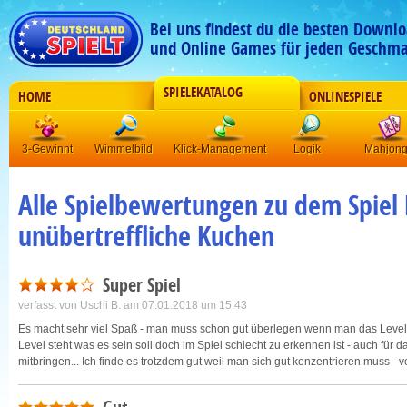
Bei uns findest du die besten Downlo
und Online Games für jeden Geschma
SPIELEKATALOG
HOME
ONLINESPIELE
3-Gewinnt
Wimmelbild
Klick-Management
Logik
Mahjon
Alle Spielbewertungen zu dem Spiel
unübertreffliche Kuchen
Super Spiel
verfasst von
Uschi B.
am 07.01.2018 um 15:43
Es macht sehr viel Spaß - man muss schon gut überlegen wenn man das Level m
Level steht was es sein soll doch im Spiel schlecht zu erkennen ist - auch für 
mitbringen... Ich finde es trotzdem gut weil man sich gut konzentrieren muss - v